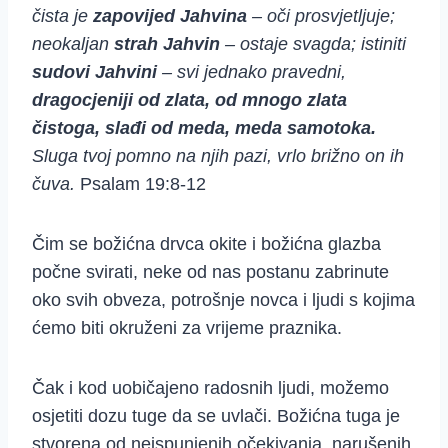
čista je
zapovijed Jahvina
– oči prosvjetljuje;
neokaljan
strah Jahvin
– ostaje svagda;
istiniti
sudovi Jahvini
– svi jednako pravedni,
dragocjeniji od zlata, od mnogo zlata
čistoga,
slađi od meda, meda samotoka.
Sluga tvoj pomno na njih pazi, vrlo brižno on ih
čuva.
Psalam 19:8-12
Čim se božićna drvca okite i božićna glazba
počne svirati, neke od nas postanu zabrinute
oko svih obveza, potrošnje novca i ljudi s kojima
ćemo biti okruženi za vrijeme praznika.
Čak i kod uobičajeno radosnih ljudi, možemo
osjetiti dozu tuge da se uvlači. Božićna tuga je
stvorena od neispunjenih očekivanja, narušenih