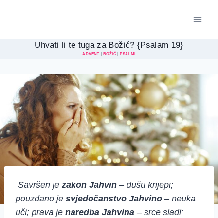
Skip
to
content
Uhvati li te tuga za Božić? {Psalam 19}
ADVENT
|
BOŽIĆ
|
PSALMI
Savršen je
zakon Jahvin
– dušu krijepi;
pouzdano je
svjedočanstvo Jahvino
– neuka
uči; prava je
naredba Jahvina
– srce sladi;