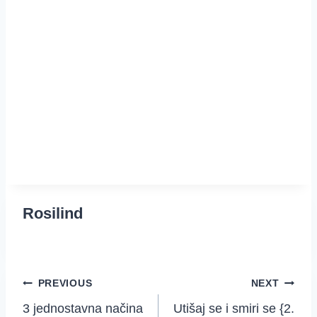
Rosilind
Post
PREVIOUS
NEXT
3 jednostavna načina
Utišaj se i smiri se {2.
navigation