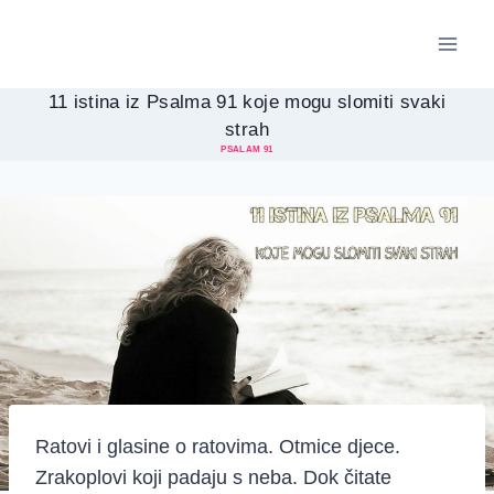
Skip
to
content
11 istina iz Psalma 91 koje mogu slomiti svaki
strah
PSALAM 91
Ratovi i glasine o ratovima. Otmice djece.
Zrakoplovi koji padaju s neba. Dok čitate