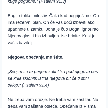
kuge pogubne.“ (Psalam 91,3)
Bog je toliko milostiv. Čak i kad pogriješimo, On
ima rezervni plan. On će vas doći izbaviti ako
upadnete u zamku. Jona je čuo Boga, ignorirao
Njegov glas, i bio izbavljen. Ne brinite. Krist je
vaš izbavitelj.
Njegova obećanja me štite.
„Svojim će te perjem zakriliti, i pod njegova ćeš
se krila skloniti; istina njegova bit će ti štit i
oklop.“ (Psalam 91,4)
Ne treba vam oružje. Ne treba vam zaštitar. Ne
treba vam zaštitna odjeća. Obećanja iz Pisma