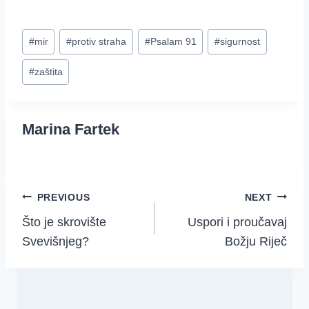
Post
#
mir
#
protiv straha
#
Psalam 91
#
sigurnost
Tags:
#
zaštita
Marina Fartek
Post
PREVIOUS
NEXT
Što je skrovište
Uspori i proučavaj
navigation
Svevišnjeg?
Božju Riječ