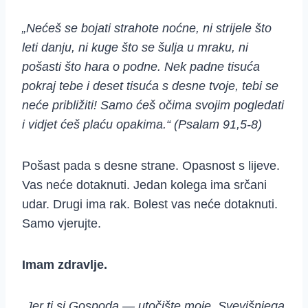
„Nećeš se bojati strahote noćne, ni strijele što
leti danju, ni kuge što se šulja u mraku, ni
pošasti što hara o podne. Nek padne tisuća
pokraj tebe i deset tisuća s desne tvoje, tebi se
neće približiti! Samo ćeš očima svojim pogledati
i vidjet ćeš plaću opakima.“ (Psalam 91,5-8)
Pošast pada s desne strane. Opasnost s lijeve.
Vas neće dotaknuti. Jedan kolega ima srčani
udar. Drugi ima rak. Bolest vas neće dotaknuti.
Samo vjerujte.
Imam zdravlje.
„Jer ti si Gospoda — utočište moje, Svevišnjega