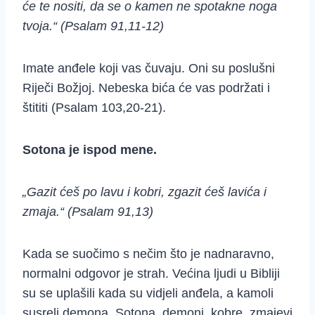
će te nositi, da se o kamen ne spotakne noga
tvoja.“ (Psalam 91,11-12)
Imate anđele koji vas čuvaju. Oni su poslušni
Riječi Božjoj. Nebeska bića će vas podržati i
štititi (Psalam 103,20-21).
Sotona je ispod mene.
„Gazit ćeš po lavu i kobri, zgazit ćeš lavića i
zmaja.“ (Psalam 91,13)
Kada se suočimo s nečim što je nadnaravno,
normalni odgovor je strah. Većina ljudi u Bibliji
su se uplašili kada su vidjeli anđela, a kamoli
susreli demona. Sotona, demoni, kobre, zmajevi