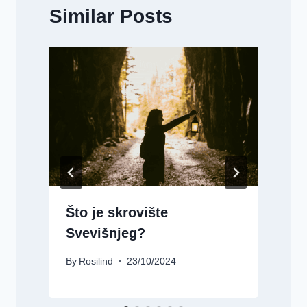
Similar Posts
Što je skrovište
Svevišnjeg?
By
Rosilind
23/10/2024
B