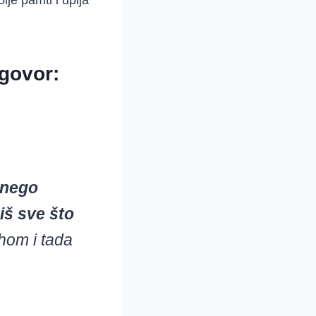
olje pamti i upija
zgovor:
nego
iš sve što
ehom i tada