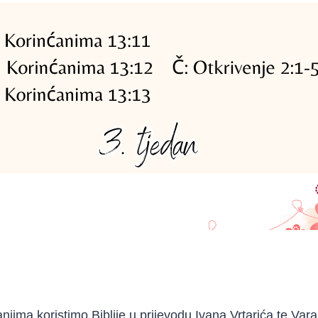
jima koristimo Biblije u prijevodu Ivana Vrtarića te Vara