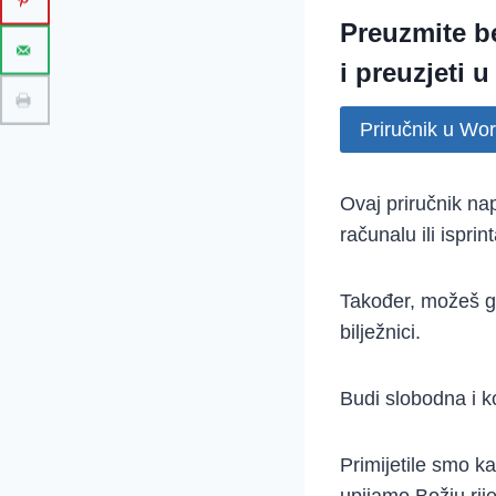
Preuzmite
b
i
preuzjeti 
Priručnik u Wo
Ovaj priručnik n
računalu ili isprint
Također, možeš ga
bilježnici.
Budi slobodna i ko
Primijetile smo k