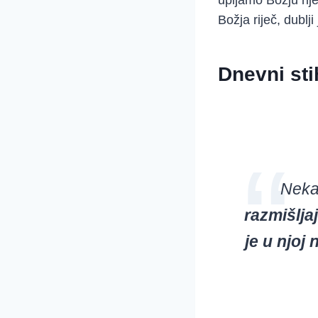
upijamo Božju riječ
Božja riječ, dublji
Dnevni sti
Neka
razmišljaj
je u njoj