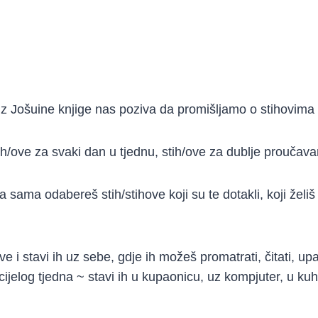
 iz Jošuine knjige nas poziva da promišljamo o stihovima 
ih/ove za svaki dan u tjednu, stih/ove za dublje proučava
sama odabereš stih/stihove koji su te dotakli, koji želiš
ve i stavi ih uz sebe, gdje ih možeš promatrati, čitati, upa
 cijelog tjedna ~ stavi ih u kupaonicu, uz kompjuter, u kuhi