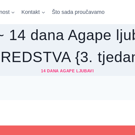
nost
Kontakt
Što sada proučavamo
 14 dana Agape lju
REDSTVA {3. tjeda
14 DANA AGAPE LJUBAVI