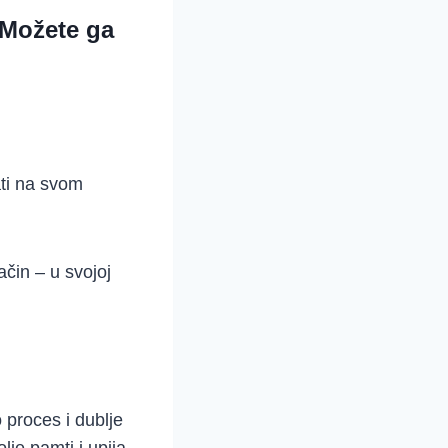
 Možete ga
ati na svom
čin – u svojoj
 proces i dublje