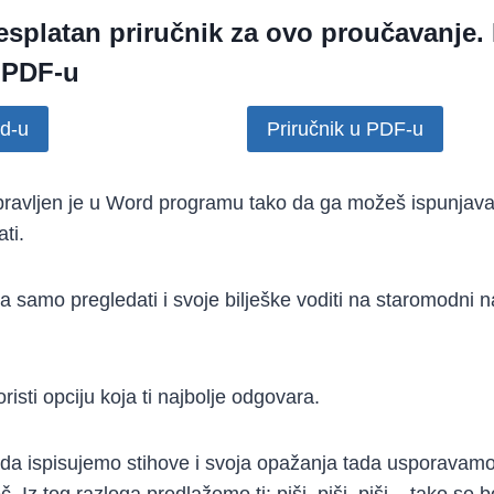
esplatan priručnik
za ovo proučavanje.
u PDF-u
rd-u
Priručnik u PDF-u
apravljen je u Word programu tako da ga možeš ispunjav
ati.
 samo pregledati i svoje bilješke voditi na staromodni na
risti opciju koja ti najbolje odgovara.
ada ispisujemo stihove i svoja opažanja tada usporavamo