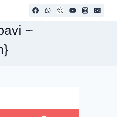
bavi ~
n}