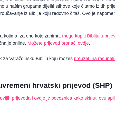
u našim grupama dijeliti stihove koje čitamo iz tih pri
proučavanje iz Biblije koju redovno čitaš. Ovo je napome
na kojima, za one koje zanima,
mogu kupiti Bibliju u prij
čna je online.
Možete prijevod pronaći ovdje
.
ink za Varaždinsku Bibliju koju možeš
preuzeti na računalu
suvremeni hrvatski prijevod (SHP)
ovijih prijevoda i ovdje je poveznica kako skinuti ovu apli