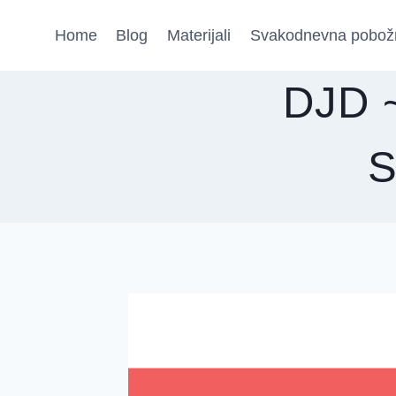
Skip
Home
Blog
Materijali
Svakodnevna pobož
to
content
DJD ~
S