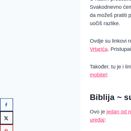
Svakodnevno ćemo 
da možeš pratiti 
uočiš razlike.
Ovdje su linkovi 
Vrtarića
. Pristupa
Također, tu je i l
mobitel
:
Biblija ~ 
Ovo je
jedan od n
uređaj
: