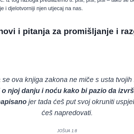
. Iz tog razloga predlažemo ti: piši, piši, piši – tako se b
 je i djelotvorniji njen utjecaj na nas.
hovi i pitanja za promišljanje i ra
 se ova knjiga zakona
ne miče s usta tvojih
 o njoj danju i noću
kako bi pazio da izvrš
 napisano
jer tada ćeš put svoj
okruniti uspj
ćeš napredovati.
JOŠUA 1:8