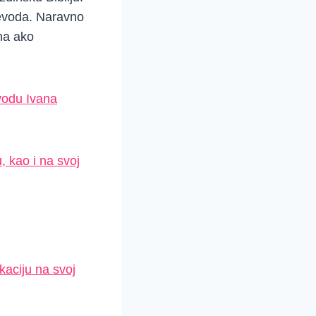
jevoda. Naravno
na ako
evodu Ivana
, kao i na svoj
kaciju na svoj