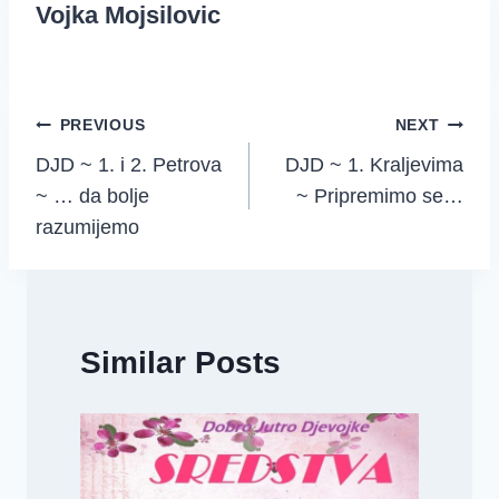
Vojka Mojsilovic
Post
PREVIOUS
NEXT
DJD ~ 1. i 2. Petrova
DJD ~ 1. Kraljevima
navigation
~ … da bolje
~ Pripremimo se…
razumijemo
Similar Posts