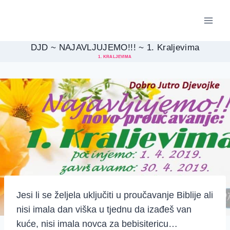
Skip
to
content
DJD ~ NAJAVLJUJEMO!!! ~ 1. Kraljevima
1. KRALJEVIMA
Jesi li se željela uključiti u proučavanje Biblije ali
nisi imala dan viška u tjednu da izađeš van
kuće, nisi imala novca za bebisitericu…