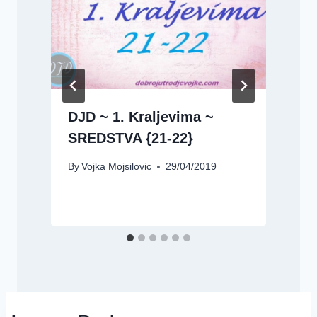
DJD ~ 1. Kraljevima ~
SREDSTVA {21-22}
By
Vojka Mojsilovic
29/04/2019
B