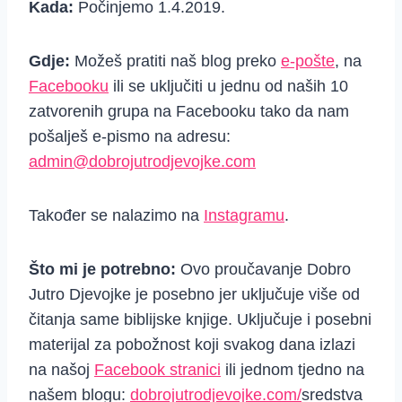
Kada:
Počinjemo 1.4.2019.
Gdje:
Možeš pratiti naš blog preko
e-pošte
, na
Facebooku
ili se uključiti u jednu od naših 10
zatvorenih grupa na Facebooku tako da nam
pošalješ e-pismo na adresu:
admin@dobrojutrodjevojke.com
Također se nalazimo na
Instagramu
.
Što mi je potrebno:
Ovo proučavanje Dobro
Jutro Djevojke je posebno jer uključuje više od
čitanja same biblijske knjige. Uključuje i posebni
materijal za pobožnost koji svakog dana izlazi
na našoj
Facebook stranici
ili jednom tjedno na
našem blogu:
dobrojutrodjevojke.com/
sredstva