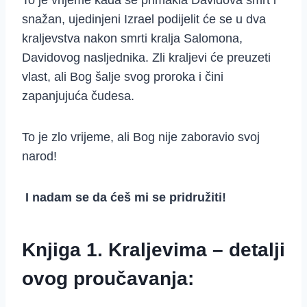
To je vrijeme kada se primakla Davidova smrt i
snažan, ujedinjeni Izrael podijelit će se u dva
kraljevstva nakon smrti kralja Salomona,
Davidovog nasljednika. Zli kraljevi će preuzeti
vlast, ali Bog šalje svog proroka i čini
zapanjujuća čudesa.
To je zlo vrijeme, ali Bog nije zaboravio svoj
narod!
I nadam se da ćeš mi se pridružiti!
Knjiga 1. Kraljevima – detalji
ovog proučavanja: