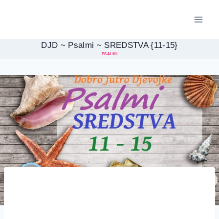
Skip
to
content
DJD ~ Psalmi ~ SREDSTVA {11-15}
PSALMI