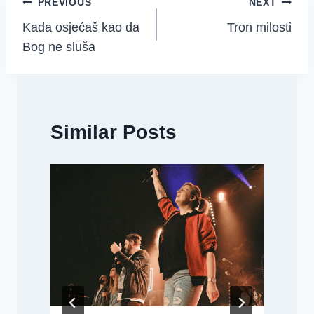
Post
PREVIOUS
NEXT
Kada osjećaš kao da
Tron milosti
navigation
Bog ne sluša
Similar Posts