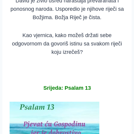
David je živio usred naraštaja prevaranata i
ponosnog naroda. Usporedio je njihove riječi sa
Božjima. Božja Riječ je čista.
Kao vjernica, kako možeš držati sebe
odgovornom da govoriš istinu sa svakom riječi
koju izrečeš?
Srijeda: Psalam 13