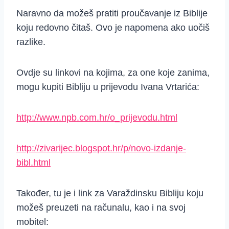
Naravno da možeš pratiti proučavanje iz Biblije
koju redovno čitaš. Ovo je napomena ako uočiš
razlike.
Ovdje su linkovi na kojima, za one koje zanima,
mogu kupiti Bibliju u prijevodu Ivana Vrtarića:
http://www.npb.com.hr/o_prijevodu.html
http://zivarijec.blogspot.hr/p/novo-izdanje-
bibl.html
Također, tu je i link za Varaždinsku Bibliju koju
možeš preuzeti na računalu, kao i na svoj
mobitel: