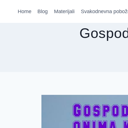
Skip
Home
Blog
Materijali
Svakodnevna pobož
to
content
Gospodi