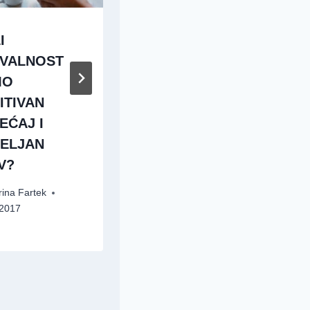
I
{Studija
VALNOST
zahvalnosti}…
MO
usredotočimo
ITIVAN
naša srca na
EĆAJ I
Zahvalnost
ELJAN
By
Rosilind
V?
04/11/2013
ina Fartek
/2017