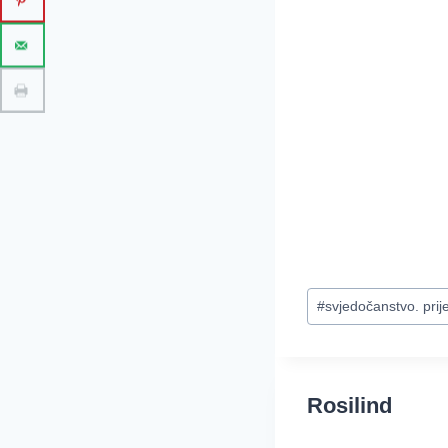
Post
#
svjedočanstvo. prije
Tags:
Rosilind