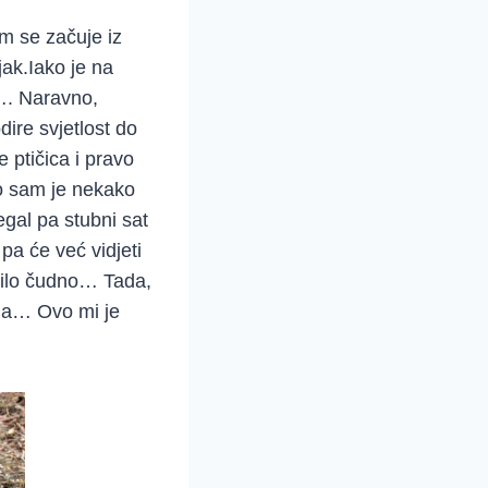
om se začuje iz
jak.Iako je na
i…. Naravno,
dire svjetlost do
e ptičica i pravo
no sam je nekako
gal pa stubni sat
pa će već vidjeti
 bilo čudno… Tada,
ima… Ovo mi je