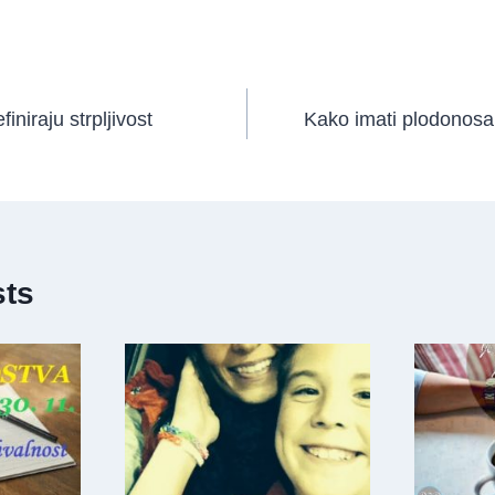
finiraju strpljivost
Kako imati plodonosan
sts