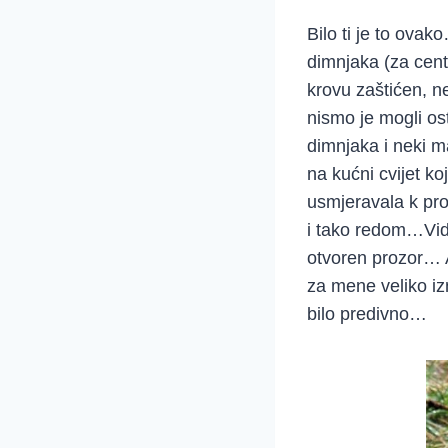
Bilo ti je to ova
dimnjaka (za centr
krovu zaštićen, ne
nismo je mogli ost
dimnjaka i neki mal
na kućni cvijet k
usmjeravala k pro
i tako redom…Vidi
otvoren prozor… A
za mene veliko iz
bilo predivno…