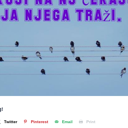
g!
Twitter
Pinterest
Email
Print