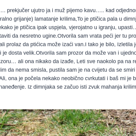
ko…. prekjučer ujutro ja i muž pijemo kavu….. kad odjedn
alno grijanje) lamatanje krilima,To je ptičica pala u dimn
kako je ptičica ipak uspjela, vjerojatno u igranju, upast
aviti da nesretno ugine.Otvorila sam vrata peći jer tu pro
i prolaz da ptićica može izaći van.I tako je bilo, Izletila j
oji je dosta velik.Otvorila sam prozor da može van i ujed
zoru… ali ona nikako da izađe, Leti sve naokolo pa na re
m da nema smisla, pustila sam je na cvijetu da se smiri 
li, ona je počela nekako neobično cvrkutati i baš mi je
naneđenje. Iz dimnjaka se začuo isti zvuk mahanja kril