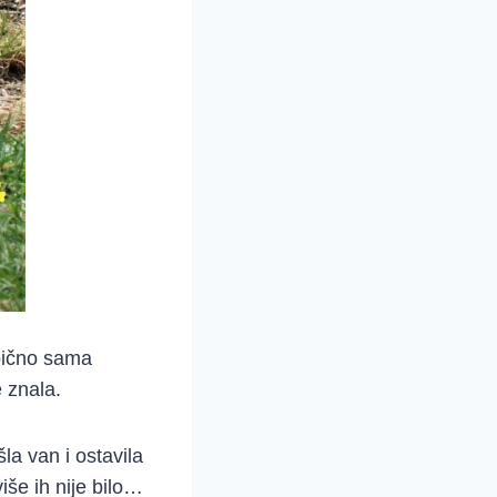
ebično sama
e znala.
la van i ostavila
še ih nije bilo…