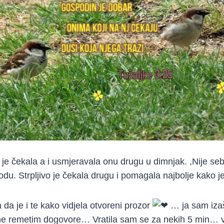
i je čekala a i usmjeravala onu drugu u dimnjak. ,Nije s
bodu. Strpljivo je čekala drugu i pomagala najbolje kako j
da je i te kako vidjela otvoreni prozor
… ja sam izaš
ne remetim dogovore… Vratila sam se za nekih 5 min… vi