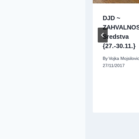
10 Kreativnih
DJD ~
načina da brojiš
ZAHVALNOS
blagoslove sa
Sredstva
svojom
{27.-30.11.}
obitelji{serija:
By
Vojka Mojsilovi
Biti zahvalna, 4.
27/11/2017
tjedan}
By
Vojka Mojsilovic
25/11/2015