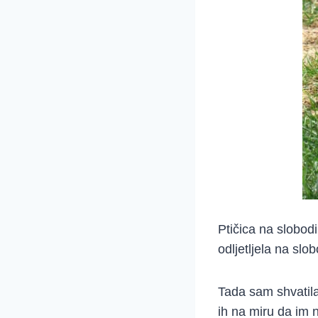
Ptičica na slobod
odljetljela na slo
Tada sam shvatila 
ih na miru da im 