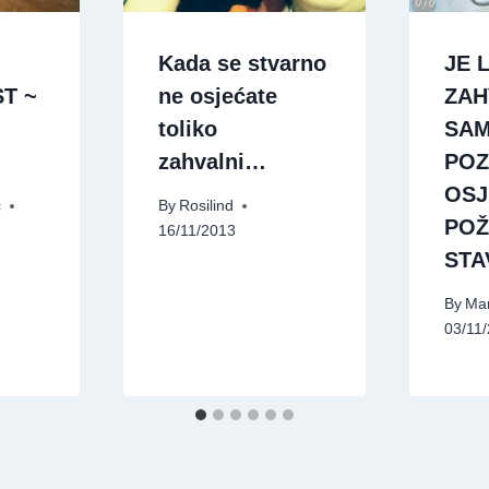
Kada se stvarno
JE L
T ~
ne osjećate
ZAH
toliko
SA
zahvalni…
POZ
OSJ
c
By
Rosilind
POŽ
16/11/2013
STA
By
Mar
03/11