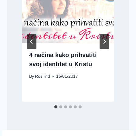
4 načina kako prihvatiti
svoj identitet u Kristu
By
Rosilind
16/01/2017
B