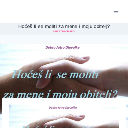
Skip
to
content
Hoćeš li se moliti za mene i moju obitelj?
UNCATEGORIZED