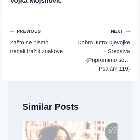
Vojka Mojsilovic
Post
PREVIOUS
NEXT
Zašto ne bismo
Dobro Jutro Djevojke
navigation
trebali tražiti znakove
~ Sredstva
{Pripremimo se…
Psalam 119}
Similar Posts