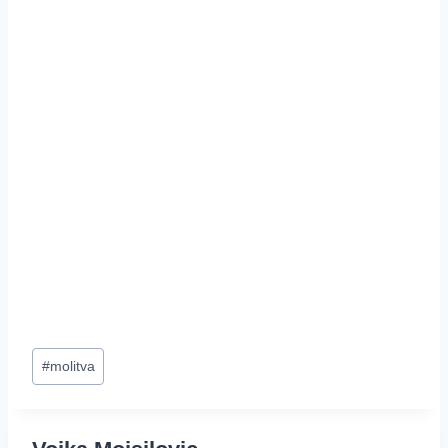
Post
#
molitva
Tags: