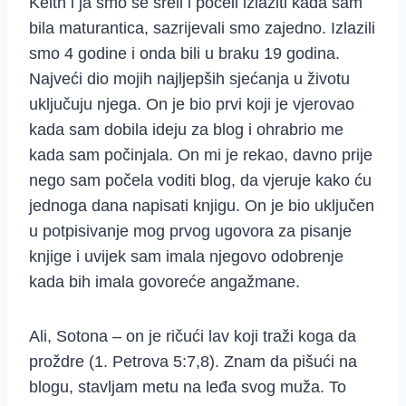
Keith i ja smo se sreli i počeli izlaziti kada sam
bila maturantica, sazrijevali smo zajedno. Izlazili
smo 4 godine i onda bili u braku 19 godina.
Najveći dio mojih najljepših sjećanja u životu
uključuju njega. On je bio prvi koji je vjerovao
kada sam dobila ideju za blog i ohrabrio me
kada sam počinjala. On mi je rekao, davno prije
nego sam počela voditi blog, da vjeruje kako ću
jednoga dana napisati knjigu. On je bio uključen
u potpisivanje mog prvog ugovora za pisanje
knjige i uvijek sam imala njegovo odobrenje
kada bih imala govoreće angažmane.
Ali, Sotona – on je ričući lav koji traži koga da
proždre (1. Petrova 5:7,8). Znam da pišući na
blogu, stavljam metu na leđa svog muža. To