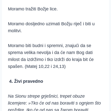
Moramo tražiti Božje lice.
Moramo dosljedno uzimati Božju riječ i biti u
molitvi.
Moramo biti budni i spremni, znajući da se
sprema velika nevolja i da će nam Bog dati
milost da izdržimo i tko izdrži do kraja bit će
spašen. (Matej 10,22 i 24,13)
4.
Živi pravedno
Na Sionu strepe grješnici, trepet obuze
licemjere: »Tko će od nas boraviti s ognjem što
proždire, tko će od nas sa žarom boraviti