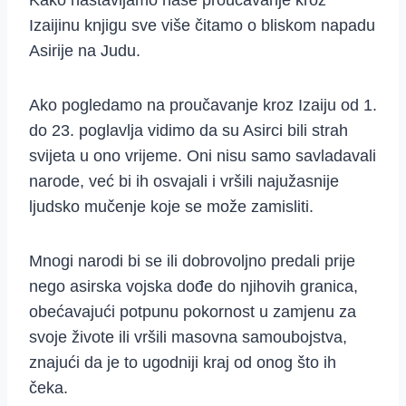
Kako nastavljamo naše proučavanje kroz
Izaijinu knjigu sve više čitamo o bliskom napadu
Asirije na Judu.
Ako pogledamo na proučavanje kroz Izaiju od 1.
do 23. poglavlja vidimo da su Asirci bili strah
svijeta u ono vrijeme. Oni nisu samo savladavali
narode, već bi ih osvajali i vršili najužasnije
ljudsko mučenje koje se može zamisliti.
Mnogi narodi bi se ili dobrovoljno predali prije
nego asirska vojska dođe do njihovih granica,
obećavajući potpunu pokornost u zamjenu za
svoje živote ili vršili masovna samoubojstva,
znajući da je to ugodniji kraj od onog što ih
čeka.