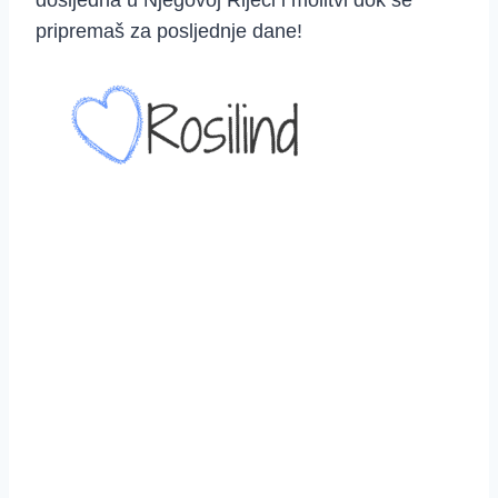
dosljedna u Njegovoj Riječi i molitvi dok se
pripremaš za posljednje dane!