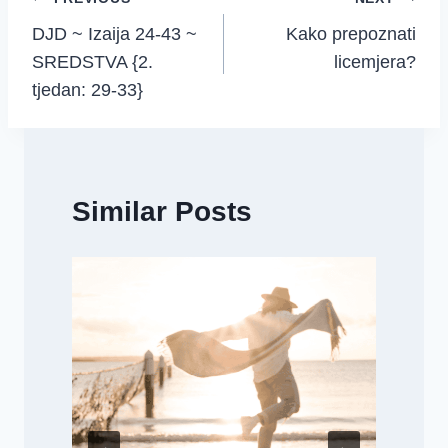
Post
DJD ~ Izaija 24-43 ~
Kako prepoznati
navigation
SREDSTVA {2.
licemjera?
tjedan: 29-33}
Similar Posts