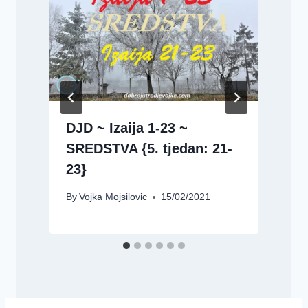
DJD ~ Izaija 1-23 ~
SREDSTVA {5. tjedan: 21-
B
23}
By
Vojka Mojsilovic
15/02/2021