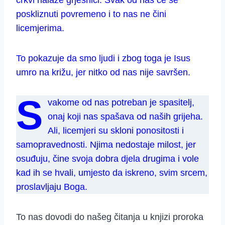
crkvi nalaze grješnici. Svak od nas će se
poskliznuti povremeno i to nas ne čini
licemjerima.
To pokazuje da smo ljudi i zbog toga je Isus
umro na križu, jer nitko od nas nije savršen.
S
vakome od nas potreban je spasitelj,
onaj koji nas spašava od naših grijeha.
Ali, licemjeri su skloni ponositosti i
samopravednosti. Njima nedostaje milost, jer
osuđuju, čine svoja dobra djela drugima i vole
kad ih se hvali, umjesto da iskreno, svim srcem,
proslavljaju Boga.
To nas dovodi do našeg čitanja u knjizi proroka