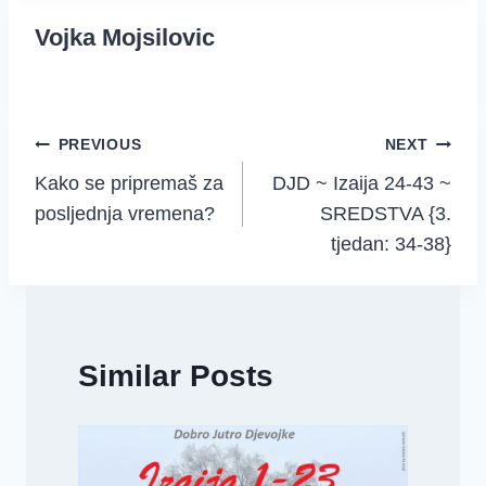
Vojka Mojsilovic
Post
PREVIOUS
NEXT
Kako se pripremaš za
DJD ~ Izaija 24-43 ~
navigation
posljednja vremena?
SREDSTVA {3.
tjedan: 34-38}
Similar Posts