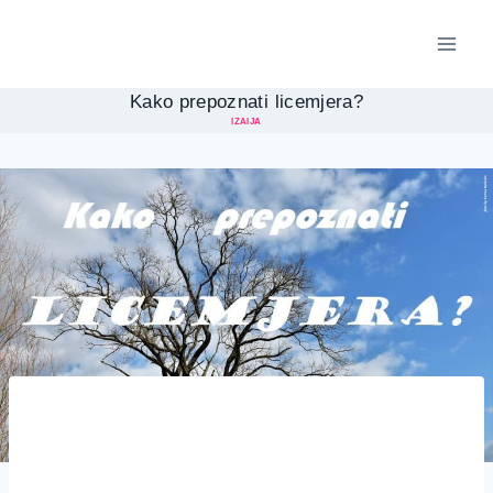
Skip
to
content
Kako prepoznati licemjera?
IZAIJA