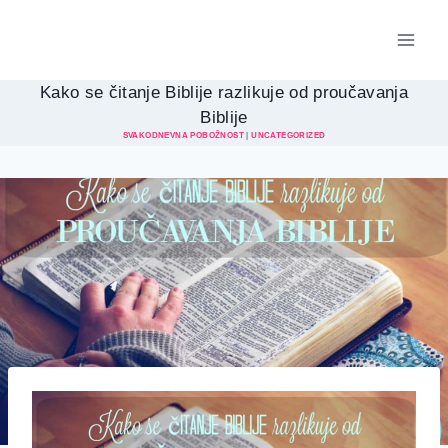
Skip
to
content
Kako se čitanje Biblije razlikuje od proučavanja
Biblije
SVAKODNEVNA POBOŽNOST
|
UNCATEGORIZED