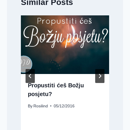
Similar Posts
Propustiti ćeš Božju
.
posjetu?
By
Rosilind
05/12/2016
B