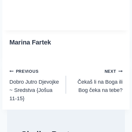
Marina Fartek
Post
PREVIOUS
NEXT
Dobro Jutro Djevojke
Čekaš li na Boga ili
navigation
~ Sredstva {Jošua
Bog čeka na tebe?
11-15}