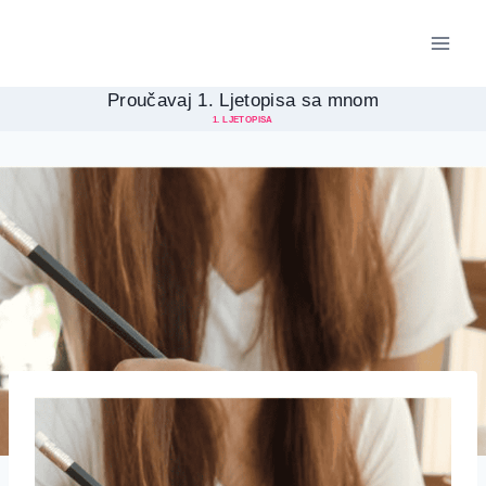
Skip
to
content
Proučavaj 1. Ljetopisa sa mnom
1. LJETOPISA