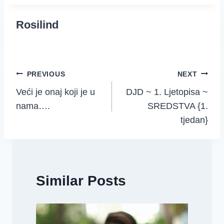
Rosilind
Post
PREVIOUS
NEXT
Veći je onaj koji je u
DJD ~ 1. Ljetopisa ~
navigation
nama….
SREDSTVA {1.
tjedan}
Similar Posts