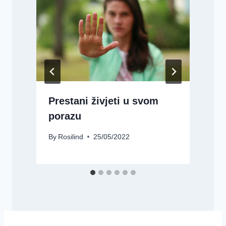
Prestani živjeti u svom
porazu
By
Rosilind
25/05/2022
B