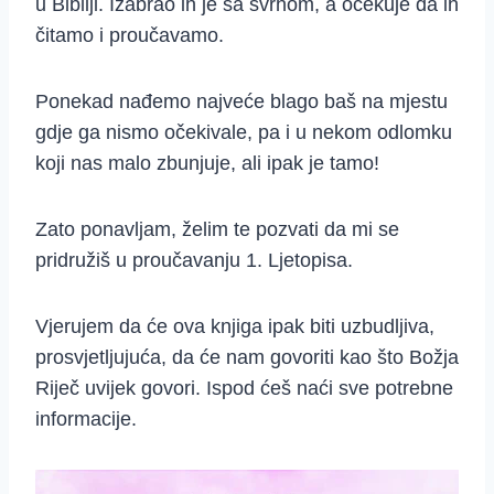
u Bibliji. Izabrao ih je sa svrhom, a očekuje da ih
čitamo i proučavamo.
Ponekad nađemo najveće blago baš na mjestu
gdje ga nismo očekivale, pa i u nekom odlomku
koji nas malo zbunjuje, ali ipak je tamo!
Zato ponavljam, želim te pozvati da mi se
pridružiš u proučavanju 1. Ljetopisa.
Vjerujem da će ova knjiga ipak biti uzbudljiva,
prosvjetljujuća, da će nam govoriti kao što Božja
Riječ uvijek govori. Ispod ćeš naći sve potrebne
informacije.