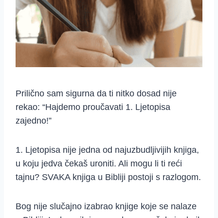
Prilično sam sigurna da ti nitko dosad nije
rekao: “Hajdemo proučavati 1. Ljetopisa
zajedno!”
1. Ljetopisa nije jedna od najuzbudljivijih knjiga,
u koju jedva čekaš uroniti. Ali mogu li ti reći
tajnu? SVAKA knjiga u Bibliji postoji s razlogom.
Bog nije slučajno izabrao knjige koje se nalaze