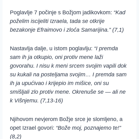
Poglavlje 7 počinje s Božjom jadikovkom:
“Kad
poželim iscijeliti Izraela, tada se otkrije
bezakonje Efraimovo i zloća Samarijina.” (7,1)
Nastavlja dalje, u istom poglavlju:
“I premda
sam ih ja otkupio, oni protiv mene laži
govorahu. I nisu k meni srcem svojim vapili dok
su kukali na posteljama svojim… I premda sam
ih ja upućivao i krijepio im mišice, oni su
smišljali zlo protiv mene. Okrenuše se — ali ne
k Višnjemu. (7,13-16)
Njihovom nevjerom Božje srce je slomljeno, a
opet Izrael govori:
“Bože moj, poznajemo te!”
(8,2)