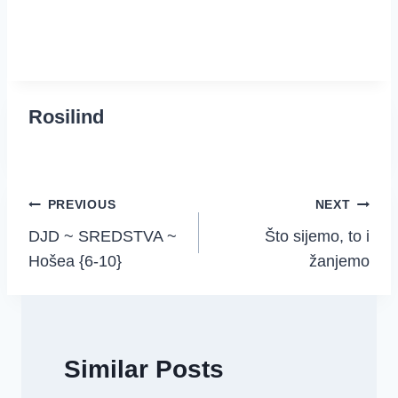
Rosilind
Post
PREVIOUS
NEXT
DJD ~ SREDSTVA ~
Što sijemo, to i
navigation
Hošea {6-10}
žanjemo
Similar Posts