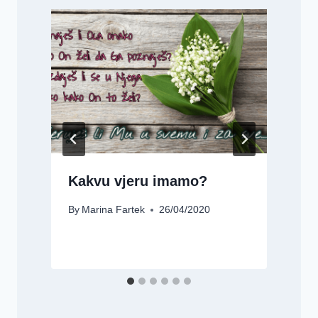
Kakvu vjeru imamo?
By
Marina Fartek
26/04/2020
B