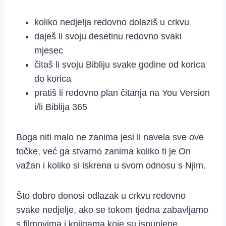
koliko nedjelja redovno dolaziš u crkvu
daješ li svoju desetinu redovno svaki
mjesec
čitaš li svoju Bibliju svake godine od korica
do korica
pratiš li redovno plan čitanja na You Version
i/li Biblija 365
Boga niti malo ne zanima jesi li navela sve ove
točke, već ga stvarno zanima koliko ti je On
važan i koliko si iskrena u svom odnosu s Njim.
Što dobro donosi odlazak u crkvu redovno
svake nedjelje, ako se tokom tjedna zabavljamo
s filmovima i knjigama koje su ispunjene