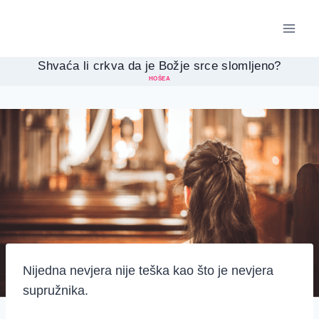
Skip
to
content
Shvaća li crkva da je Božje srce slomljeno?
HOŠEA
Nijedna nevjera nije teška kao što je nevjera
supružnika.