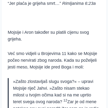
“Jer plaća je grijeha smrt
…”
Rimljanima 6:23a
Mojsije i Aron također su platili cijenu svog
grijeha.
Već smo vidjeli u Brojevima 11 kako se Mojsije
počeo nervirati zbog naroda. Kada su poželjeli
jesti meso, Mojsije ide pred Boga i moli:
»Zašto zlostavljaš slugu svoga?« – upravi
Mojsije riječ Jahvi. »Zašto nisam stekao
milost u tvojim očima kad si na me uprtio
12
teret svega ovog naroda?
Zar je od mene