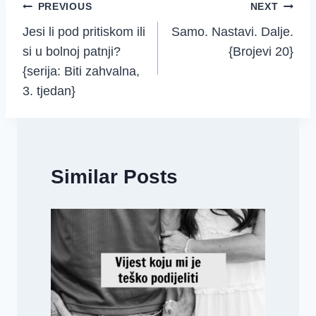
Post
PREVIOUS
NEXT
Jesi li pod pritiskom ili
Samo. Nastavi. Dalje.
navigation
si u bolnoj patnji?
{Brojevi 20}
{serija: Biti zahvalna,
3. tjedan}
Similar Posts