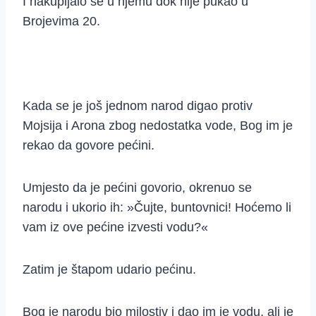
I nakupljalo se u njemu dok nije pukao u
Brojevima 20.
Kada se je još jednom narod digao protiv
Mojsija i Arona zbog nedostatka vode, Bog im je
rekao da govore pećini.
Umjesto da je pećini govorio, okrenuo se
narodu i ukorio ih: »Čujte, buntovnici! Hoćemo li
vam iz ove pećine izvesti vodu?«
Zatim je štapom udario pećinu.
Bog je narodu bio milostiv i dao im je vodu, ali je