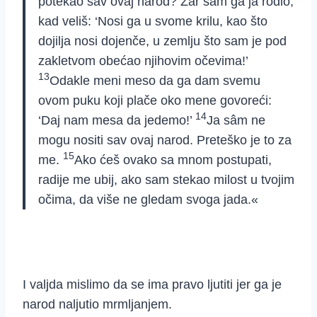
potekao sav ovaj narod? Zar sam ga ja rodio,
kad veliš: ‘Nosi ga u svome krilu, kao što
dojilja nosi dojenče, u zemlju što sam je pod
zakletvom obećao njihovim očevima!’
13
Odakle meni meso da ga dam svemu
ovom puku koji plače oko mene govoreći:
14
‘Daj nam mesa da jedemo!’
Ja sâm ne
mogu nositi sav ovaj narod. Preteško je to za
15
me.
Ako ćeš ovako sa mnom postupati,
radije me ubij, ako sam stekao milost u tvojim
očima, da više ne gledam svoga jada.«
I valjda mislimo da se ima pravo ljutiti jer ga je
narod naljutio mrmljanjem.