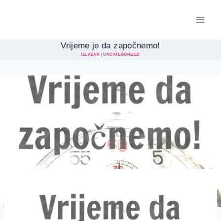
Skip
to
content
Vrijeme je da započnemo!
IZLAZAK
|
UNCATEGORIZED