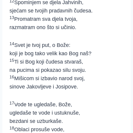
12
Spominjem se djela Jahvinih,
sjećam se tvojih pradavnih čudesa.
13
Promatram sva djela tvoja,
razmatram ono što si učinio.
14
Svet je tvoj put, o Bože:
koji je bog tako velik kao Bog naš?
15
Ti si Bog koji čudesa stvaraš,
na pucima si pokazao silu svoju.
16
Mišicom si izbavio narod svoj,
sinove Jakovljeve i Josipove.
17
Vode te ugledaše, Bože,
ugledaše te vode i ustuknuše,
bezdani se uzburkaše.
18
Oblaci prosuše vode,