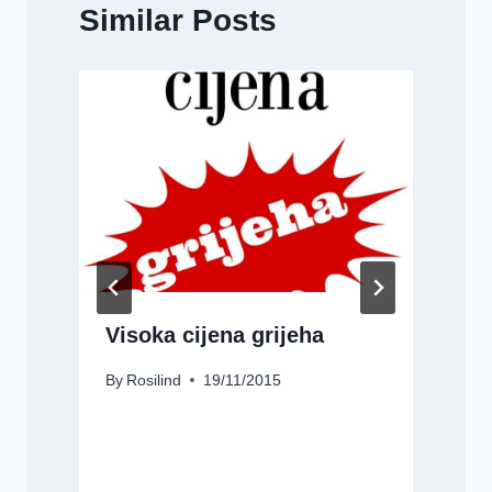
Similar Posts
Visoka cijena grijeha
By
Rosilind
19/11/2015
B