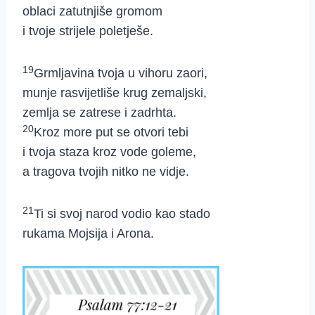
oblaci zatutnjiše gromom
i tvoje strijele poletješe.
19
Grmljavina tvoja u vihoru zaori,
munje rasvijetliše krug zemaljski,
zemlja se zatrese i zadrhta.
20
Kroz more put se otvori tebi
i tvoja staza kroz vode goleme,
a tragova tvojih nitko ne vidje.
21
Ti si svoj narod vodio kao stado
rukama Mojsija i Arona.