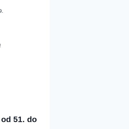
9.
!
 od 51. do