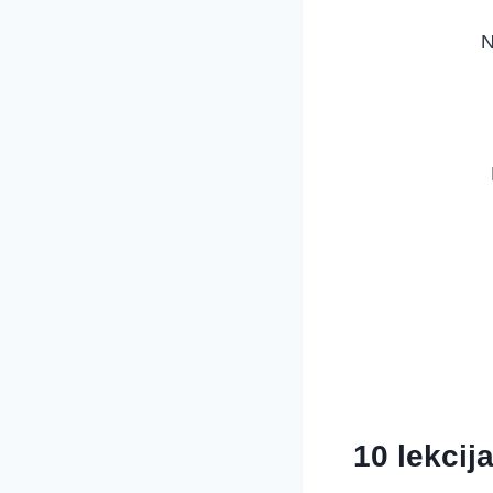
N
10 lekcij