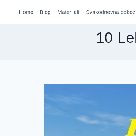
Skip
Home
Blog
Materijali
Svakodnevna pobož
to
content
10 Le