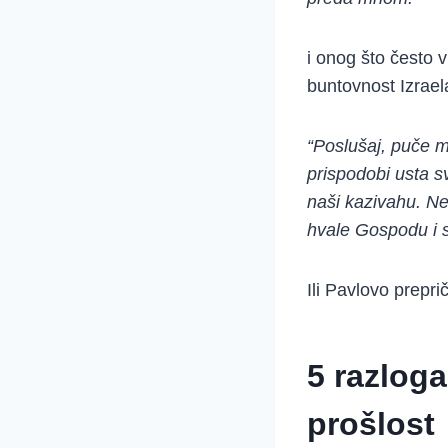
i onog što često 
buntovnost Izrael
“Poslušaj, puče mo
prispodobi usta s
naši kazivahu. Ne
hvale Gospodu i s
Ili Pavlovo prepri
5 razloga
prošlost