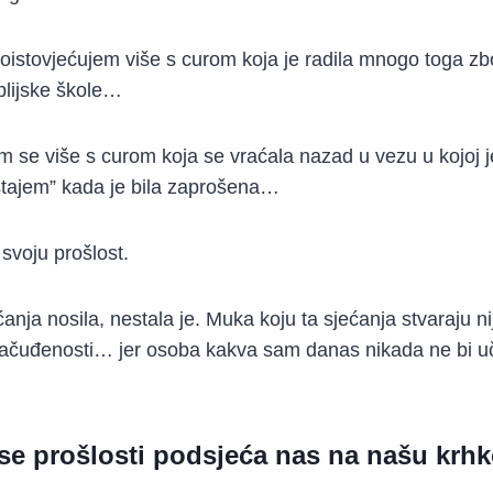
poistovjećujem više s curom koja je radila mnogo toga zb
iblijske škole…
m se više s curom koja se vraćala nazad u vezu u kojoj je
istajem” kada je bila zaprošena…
svoju prošlost.
ćanja nosila, nestala je. Muka koju ta sjećanja stvaraju 
ačuđenosti… jer osoba kakva sam danas nikada ne bi učin
 se prošlosti podsjeća nas na našu krhk