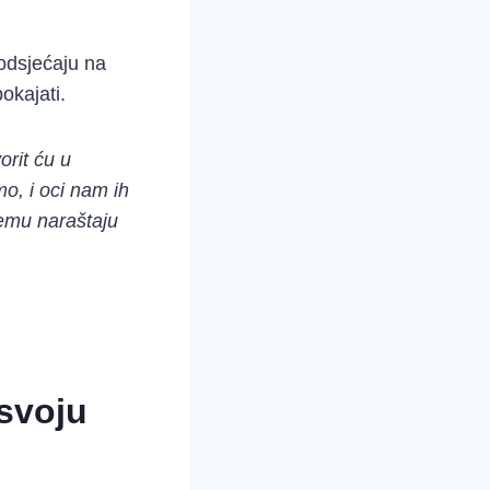
podsjećaju na
okajati.
orit ću u
o, i oci nam ih
ćemu naraštaju
 svoju