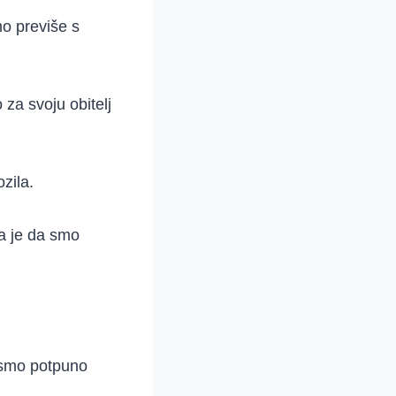
mo previše s
za svoju obitelj
zila.
na je da smo
ć smo potpuno