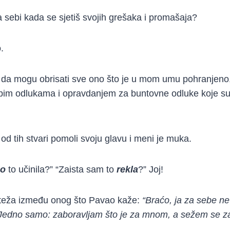
 sebi kada se sjetiš svojih grešaka i promašaja?
.
da mogu obrisati sve ono što je u mom umu pohranjeno,
pim odlukama i opravdanjem za buntovne odluke koje s
d tih stvari pomoli svoju glavu i meni je muka.
no
to učinila?” “Zaista sam to
rekla
?” Joj!
noteža između onog što Pavao kaže:
“Braćo, ja za sebe n
 Jedno samo: zaboravljam što je za mnom, a sežem se za