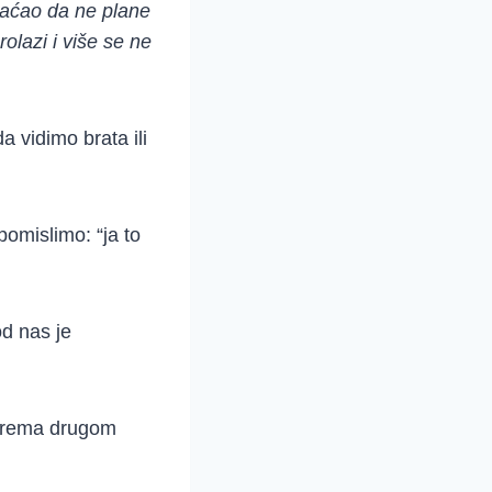
vraćao da ne plane
rolazi i više se ne
vidimo brata ili
omislimo: “ja to
d nas je
 prema drugom