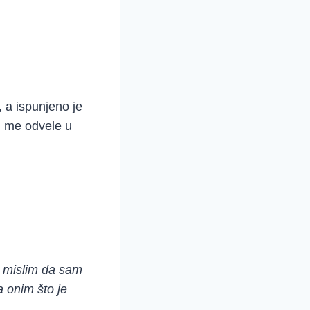
 a ispunjeno je
u me odvele u
e mislim da sam
 onim što je