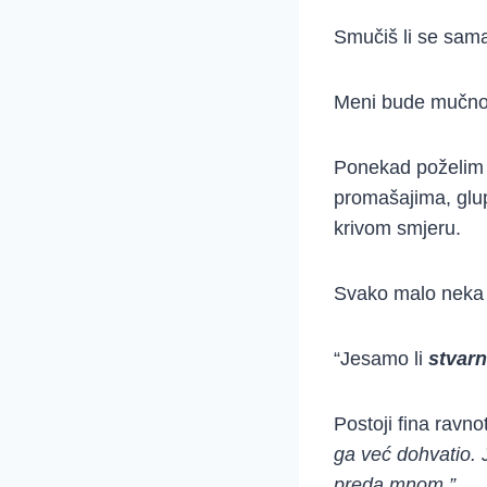
Smučiš li se sama
Meni bude mučno
Ponekad poželim 
promašajima, glu
krivom smjeru.
Svako malo neka o
“Jesamo li
stvar
Postoji fina rav
ga već dohvatio.
preda mnom.”