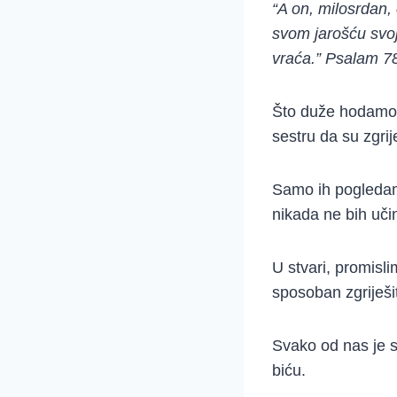
“A on, milosrdan, 
svom jarošću svo
vraća.” Psalam 7
Što duže hodamo 
sestru da su zgrije
Samo ih pogledam
nikada ne bih učin
U stvari, promisli
sposoban zgriješi
Svako od nas je 
biću.