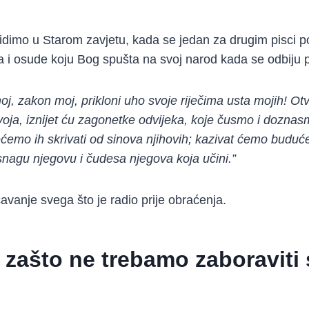
vidimo u Starom zavjetu, kada se jedan za drugim pisci 
a i osude koju Bog spušta na svoj narod kada se odbiju p
j, zakon moj, prikloni uho svoje riječima usta mojih! Otv
voja, iznijet ću zagonetke odvijeka, koje čusmo i doznasm
ćemo ih skrivati od sinova njihovih; kazivat ćemo budu
nagu njegovu i čudesa njegova koja učini.”
čavanje svega što je radio prije obraćenja.
 zašto ne trebamo zaboraviti