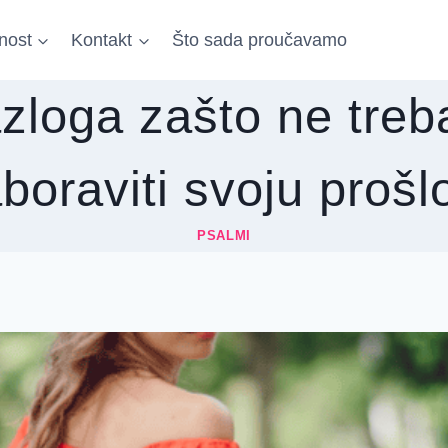
nost
Kontakt
Što sada proučavamo
azloga zašto ne tre
boraviti svoju prošl
PSALMI