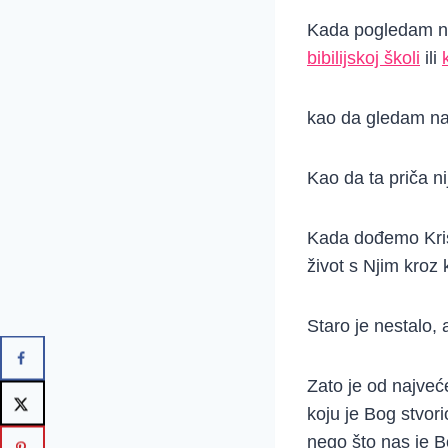
Kada pogledam na
bibilijskoj školi
ili
kao da gledam na
Kao da ta priča ni
Kada dođemo Krist
život s Njim kroz 
Staro je nestalo,
Zato je od najveć
koju je Bog stvori
nego što nas je B