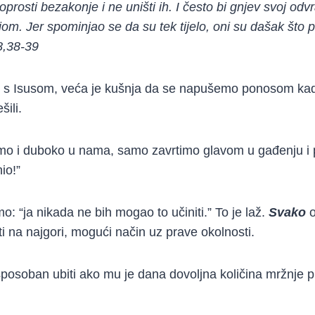
oprosti bezakonje i ne uništi ih. I često bi gnjev svoj od
jom.
Jer spominjao se da su tek tijelo, oni su dašak što p
8,38-39
s Isusom, veća je kušnja da se napušemo ponosom kada 
šili.
o i duboko u nama, samo zavrtimo glavom u gađenju i p
io!”
mo: “ja nikada ne bih mogao to učiniti.” To je laž.
Svako
o
ti na najgori, mogući način uz prave okolnosti.
sposoban ubiti ako mu je dana dovoljna količina mržnje