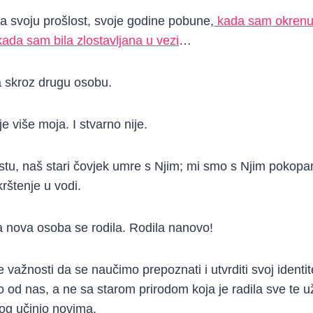
 svoju prošlost, svoje godine pobune,
kada sam okrenu
kada sam bila zlostavljana u vezi
…
 skroz drugu osobu.
je više moja. I stvarno nije.
u, naš stari čovjek umre s Njim; mi smo s Njim pokopani 
krštenje u vodi.
 a nova osoba se rodila. Rodila nanovo!
e važnosti da se naučimo prepoznati i utvrditi svoj ident
o od nas, a ne sa starom prirodom koja je radila sve te už
og učinio novima.