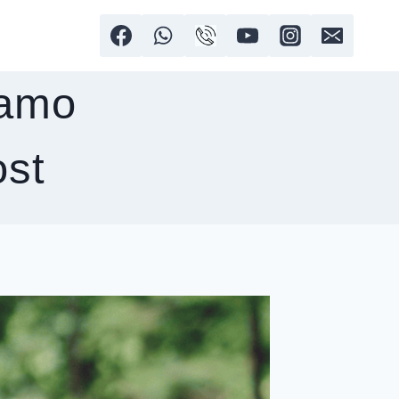
bamo
ost