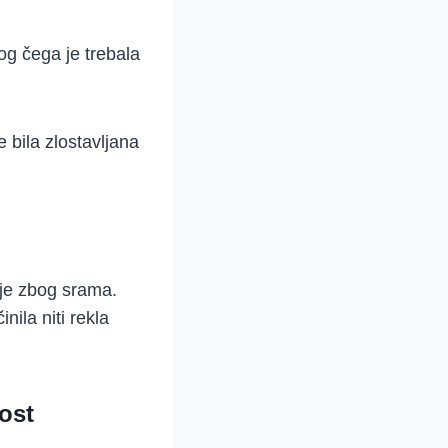
og čega je trebala
 bila zlostavljana
nije zbog srama.
ila niti rekla
ost