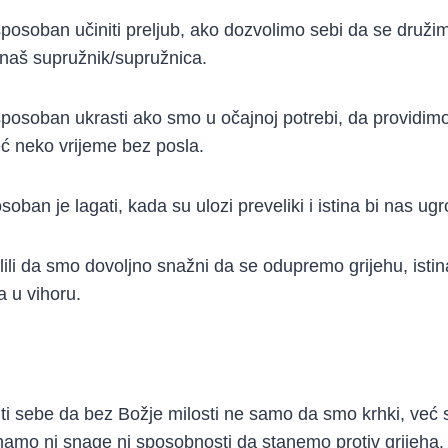
posoban učiniti preljub, ako dozvolimo sebi da se druži
naš supružnik/supružnica.
posoban ukrasti ako smo u očajnoj potrebi, da providimo 
ć neko vrijeme bez posla.
ban je lagati, kada su ulozi preveliki i istina bi nas ugro
lili da smo dovoljno snažni da se odupremo grijehu, isti
 u vihoru.
.
titi sebe da bez Božje milosti ne samo da smo krhki, ve
mo ni snage ni sposobnosti da stanemo protiv grijeha.