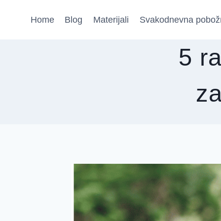
Skip
Home
Blog
Materijali
Svakodnevna pobož
to
content
5 r
za