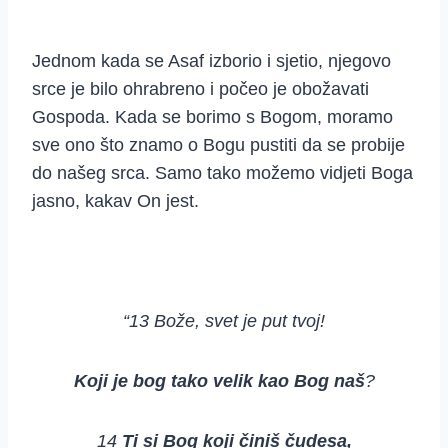
Jednom kada se Asaf izborio i sjetio, njegovo
srce je bilo ohrabreno i počeo je obožavati
Gospoda. Kada se borimo s Bogom, moramo
sve ono što znamo o Bogu pustiti da se probije
do našeg srca. Samo tako možemo vidjeti Boga
jasno, kakav On jest.
“13 Bože, svet je put tvoj!
Koji je bog tako velik kao Bog naš
?
14
Ti si Bog koji činiš čudesa,