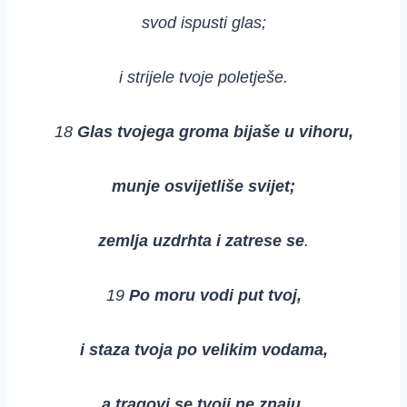
svod ispusti glas;
i strijele tvoje poletješe.
18
Glas tvojega groma bijaše u vihoru,
munje osvijetliše svijet;
zemlja uzdrhta i zatrese se
.
19
Po moru vodi put tvoj,
i staza tvoja po velikim vodama,
a tragovi se tvoji ne znaju
.