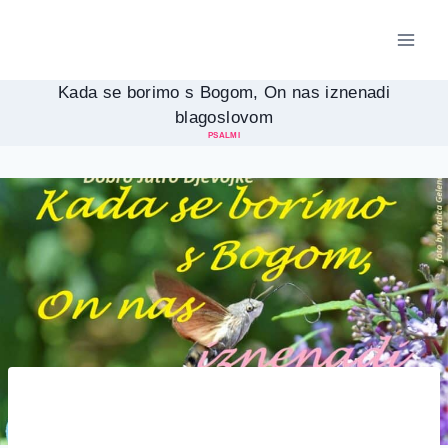
Skip
to
content
Kada se borimo s Bogom, On nas iznenadi
blagoslovom
PSALMI