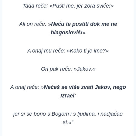
Tada reče: »Pusti me, jer zora sviće!«
Ali on reče: »
Neću te pustiti dok me ne
blagosloviš!
«
A onaj mu reče: »Kako ti je ime?«
On pak reče: »Jakov.«
A onaj reče: »
Nećeš se više zvati Jakov, nego
Izrael
;
jer si se borio s Bogom i s ljudima, i nadjačao
si.«”