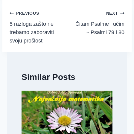
Post
PREVIOUS
NEXT
5 razloga zašto ne
Čitam Psalme i učim
navigation
trebamo zaboraviti
~ Psalmi 79 i 80
svoju prošlost
Similar Posts