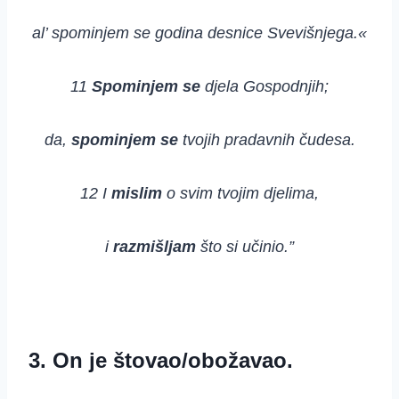
al’ spominjem se godina desnice Svevišnjega.«
11
Spominjem se
djela Gospodnjih;
da,
spominjem se
tvojih pradavnih čudesa.
12 I
mislim
o svim tvojim djelima,
i
razmišljam
što si učinio.”
3. On je štovao/obožavao.