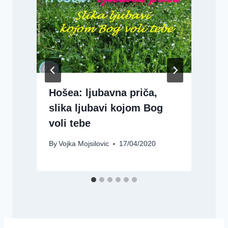
a
Hošea: ljubavna priča,
slika ljubavi kojom Bog
B
voli tebe
By
Vojka Mojsilovic
17/04/2020