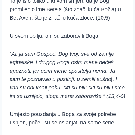
To je išlo toliko u krivom smjeru da je Bog
promijenio ime Betela (što znači kuća Božja) u
Bet Aven, što je značilo kuća zloće. (10,5)
U svom obilju, oni su zaboravili Boga.
“Ali ja sam Gospod, Bog tvoj, sve od zemlje
egipatske, i drugog Boga osim mene nećeš
upoznati; jer osim mene spasitelja nema. Ja
sam te poznavao u pustinji, u zemlji sušno
j.
I
kad su oni imali pašu, siti su bili; siti su bili i srce
im se uznijelo, stoga mene zaboraviše.” (13,4-6)
Umjesto pouzdanja u Boga za svoje potrebe i
uspjeh, počeli su se oslanjati na same sebe.