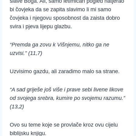
slave Boga. Ali, samo letimičan pogled natjerao
bi čovjeka da se zapita slavimo li mi samo
čovjeka i njegovu sposobnost da zaista dobro
svira i pjeva lijepu glazbu.
“Premda ga zovu k Višnjemu, nitko ga ne
uzvisi.” (11,7)
Uzvisimo gazdu, ali zaradimo malo sa strane.
“A sad griješe još više i prave sebi livene likove
od svojega srebra, kumire po svojemu razumu.”
(13,2)
Ovo su teme koje se provlače kroz ovu cijelu
biblijsku knjigu.