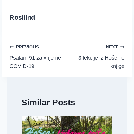
Rosilind
Post
PREVIOUS
NEXT
Psalam 91 za vrijeme
3 lekcije iz Hošeine
navigation
COVID-19
knjige
Similar Posts