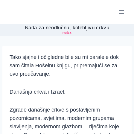
Skip
to
content
Nada za neodlučnu, kolebljivu crkvu
HOŠEA
Tako sjajne i očigledne bile su mi paralele dok
sam čitala Hošeinu knjigu, pripremajući se za
ovo proučavanje.
Današnja crkva i Izrael.
Zgrade današnje crkve s postavljenim
pozornicama, svjetlima, modernim grupama
slavljenja, modernom glazbom… riječima koje