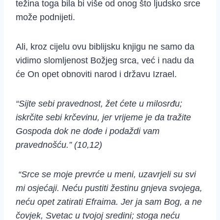
težina toga bila bi više od onog što ljudsko srce
može podnijeti.
Ali, kroz cijelu ovu biblijsku knjigu ne samo da
vidimo slomljenost Božjeg srca, već i nadu da
će On opet obnoviti narod i državu Izrael.
“Sijte sebi pravednost, žet ćete u milosrđu;
iskrčite sebi krčevinu, jer vrijeme je da tražite
Gospoda dok ne dođe i podaždi vam
pravednošću.” (10,12)
“Srce se moje prevrće u meni, uzavrjeli su svi
mi osjećaji. Neću pustiti žestinu gnjeva svojega,
neću opet zatirati Efraima. Jer ja sam Bog, a ne
čovjek, Svetac u tvojoj sredini; stoga neću