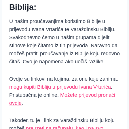
Biblija:
U našim proučavanjima koristimo Biblije u
prijevodu Ivana Vrtarića te Varaždinsku Bibliju.
Svakodnevno ćemo u našim grupama dijeliti
stihove koje čitamo iz tih prijevoda. Naravno da
možeš pratiti proučavanje iz Biblije koju redovno
čitaš. Ovo je napomena ako uočiš razlike.
Ovdje su linkovi na kojima, za one koje zanima,
mogu kupiti Bibliju u prijevodu Ivana Vrtarića
.
Pristupačna je online.
Možete prijevod pronaći
ovdje
.
Također, tu je i link za Varaždinsku Bibliju koju
možeš
preuzeti na računalu, kao i na svoj