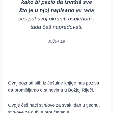
kako bi pazio da izvršiš sve
što je u njoj napisano
jer tada
ćeš put svoj
okruniti uspjehom i
tada ćeš napredovati.
JOŠUA 1:8
Ovaj poznati stih iz Jošuine knjige nas poziva
da promišljamo o stihovima u Božjoj Riječi.
Ovdje ćeš naći stih/ove za svaki dan u tjednu,
stih/ove za dublje proučavanje.