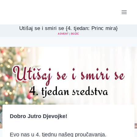
Skip
to
content
Utišaj se i smiri se {4. tjedan: Princ mira}
ADVENT
|
BOŽIĆ
Dobro Jutro Djevojke!
Evo nas u 4. tjednu našeg proučavanja.