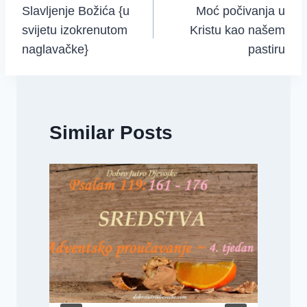
Slavljenje Božića {u
Moć počivanja u
navigation
svijetu izokrenutom
Kristu kao našem
naglavačke}
pastiru
Similar Posts