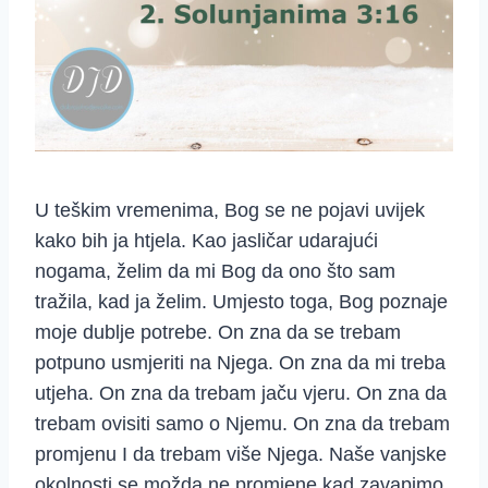
U teškim vremenima, Bog se ne pojavi uvijek
kako bih ja htjela. Kao jasličar udarajući
nogama, želim da mi Bog da ono što sam
tražila, kad ja želim. Umjesto toga, Bog poznaje
moje dublje potrebe. On zna da se trebam
potpuno usmjeriti na Njega. On zna da mi treba
utjeha. On zna da trebam jaču vjeru. On zna da
trebam ovisiti samo o Njemu. On zna da trebam
promjenu I da trebam više Njega. Naše vanjske
okolnosti se možda ne promjene kad zavapimo