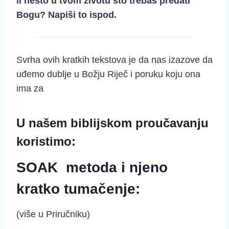
li nešto u tvom životu što trebaš predati
Bogu? Napiši to ispod.
Svrha ovih kratkih tekstova je da nas izazove da
uđemo dublje u Božju Riječ i poruku koju ona
ima za
U našem biblijskom proučavanju
koristimo:
SOAK metoda i njeno
kratko tumačenje:
(više u Priručniku)