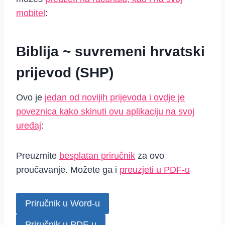
mobitel
:
Biblija ~ suvremeni hrvatski
prijevod (SHP)
Ovo je
jedan od novijih prijevoda i ovdje je
poveznica kako skinuti ovu aplikaciju na svoj
uređaj
:
Preuzmite
besplatan priručnik
za ovo
proučavanje. Možete ga i
preuzjeti u PDF-u
Priručnik u Word-u
Priručnik u PDF-u