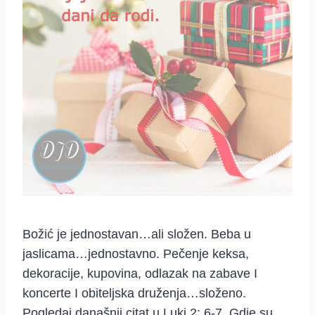
Božić je jednostavan…ali složen. Beba u
jaslicama…jednostavno. Pečenje keksa,
dekoracije, kupovina, odlazak na zabave I
koncerte I obiteljska druženja…složeno.
Pogledaj današnji citat u Luki 2: 6-7. Gdje su