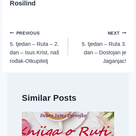
Rosilind
Post
PREVIOUS
NEXT
5. tjedan – Ruta – 2.
5. tjedan – Ruta 3.
navigation
dan – Isus Krist, naš
dan – Dostojan je
rođak-Otkupitelj
Jaganjac!
Similar Posts