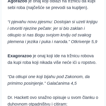
Agorazoo
je onaj koji odlazi na tržnicu da kupi
sebi roba (najčešće se prevodi sa kupljen).
“I pjevahu novu pjesmu: Dostojan si uzeti knjigu
i otvoriti njezine pečate: jer si bio zaklan i
otkupio si nas Bogu svojom krvlju od svakog
plemena i jezika i puka i naroda.” Otkrivenje 5,9
Exagorazoo
je onaj koji ide na tržnicu robova
da kupi roba koji nikada više neće ići u ropstvo.
“Da otkupi one koji bijahu pod Zakonom, da
primimo posinjenje.” Galaćanima 4,5
Dr. Hackett ovo snažno opisuje u svom članku o
duhovnom otpadništvu i citiram: