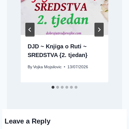
a
DJD ~ Knjiga o Ruti ~
SREDSTVA {2. tjedan}
B
By
Vojka Mojsilovic
13/07/2026
Leave a Reply