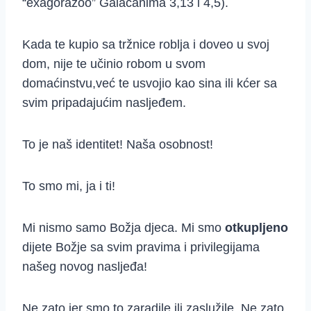
“exagorazoo” Galaćanima 3,13 i 4,5).
Kada te kupio sa tržnice roblja i doveo u svoj
dom, nije te učinio robom u svom
domaćinstvu,već te usvojio kao sina ili kćer sa
svim pripadajućim nasljeđem.
To je naš identitet! Naša osobnost!
To smo mi, ja i ti!
Mi nismo samo Božja djeca. Mi smo
otkupljeno
dijete Božje sa svim pravima i privilegijama
našeg novog nasljeđa!
Ne zato jer smo to zaradile ili zaslužile. Ne zato