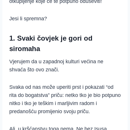
otkupljenje koje će te potpuno oduševiti!
Jesi li spremna?
1. Svaki čovjek je gori od
siromaha
Vjerujem da u zapadnoj kulturi većina ne
shvaća što ovo znači.
Svaka od nas može uperiti prst i pokazati “od
rita do bogatstva” priču: netko tko je bio potpuno
nitko i tko je teškim i marljivim radom i
predanošću promijenio svoju priču.
Ali, u kršćanstvu toga nema. Ne bez Isusa