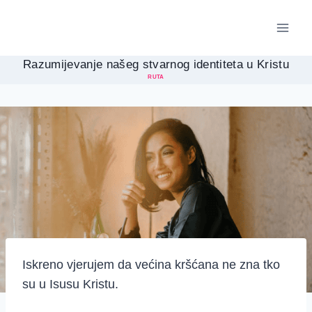
Skip
to
content
Razumijevanje našeg stvarnog identiteta u Kristu
RUTA
Iskreno vjerujem da većina kršćana ne zna tko
su u Isusu Kristu.