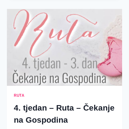
RUTA
–
UZDAH
OLAKŠANJA
RUTA
4. tjedan – Ruta – Čekanje
na Gospodina