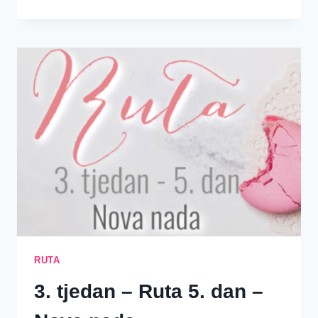
~
KNJIGA
O
RUTI
~
SREDSTVA
{4.
TJEDAN}
RUTA
3. tjedan – Ruta 5. dan –