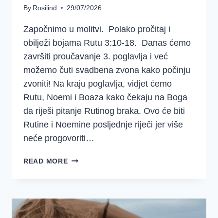
By
Rosilind
29/07/2026
Započnimo u molitvi. Polako pročitaj i
obilježi bojama Rutu 3:10-18. Danas ćemo
završiti proučavanje 3. poglavlja i već
možemo čuti svadbena zvona kako počinju
zvoniti! Na kraju poglavlja, vidjet ćemo
Rutu, Noemi i Boaza kako čekaju na Boga
da riješi pitanje Rutinog braka. Ovo će biti
Rutine i Noemine posljednje riječi jer više
neće progovoriti…
4.
READ MORE
TJEDAN
–
RUTA
–
ČEKANJE