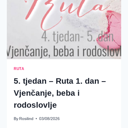
–
ISUS
KRIST,
NAŠ
ROĐAK-
OTKUPITELJ
RUTA
5. tjedan – Ruta 1. dan –
Vjenčanje, beba i
rodoslovlje
By
Rosilind
03/08/2026