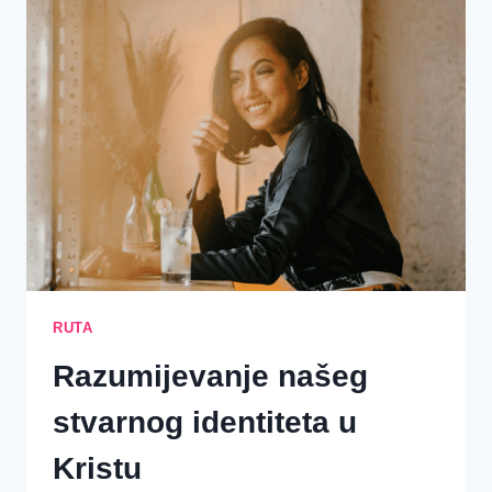
3.
DAN
–
DOSTOJAN
JE
JAGANJAC!
RUTA
Razumijevanje našeg
stvarnog identiteta u
Kristu