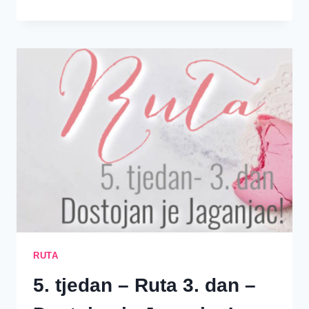
TJEDAN
–
RUTA
4.
DAN
–
VELIKI
DAR!
RUTA
5. tjedan – Ruta 3. dan –