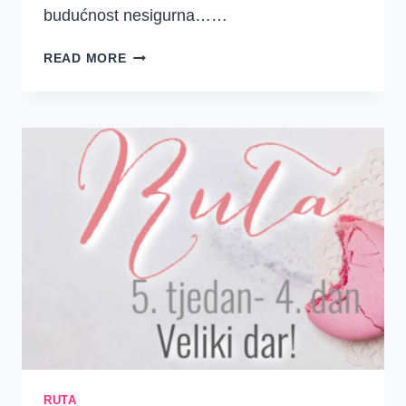
budućnost nesigurna……
KADA
READ MORE
SE
PITAŠ…
GDJE
JE
TVOJ
SRETAN
ZAVRŠETAK?
RUTA