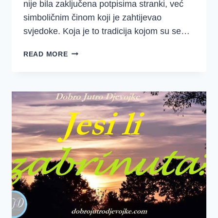
nije bila zaključena potpisima stranki, već
simboličnim činom koji je zahtijevao
svjedoke. Koja je to tradicija kojom su se…
4.
READ MORE
TJEDAN
–
RUTA
–
BOAZ
OTKUPLJUJE
RUTU