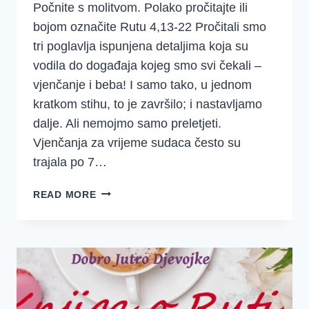
Počnite s molitvom. Polako pročitajte ili
bojom označite Rutu 4,13-22 Pročitali smo
tri poglavlja ispunjena detaljima koja su
vodila do događaja kojeg smo svi čekali –
vjenčanje i beba! I samo tako, u jednom
kratkom stihu, to je završilo; i nastavljamo
dalje. Ali nemojmo samo preletjeti.
Vjenčanja za vrijeme sudaca često su
trajala po 7…
5.
READ MORE
TJEDAN
–
RUTA
1.
DAN
–
VJENČANJE,