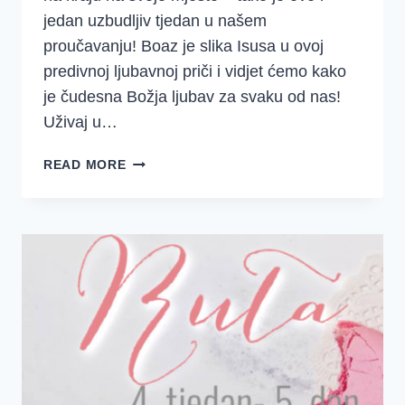
jedan uzbudljiv tjedan u našem
proučavanju! Boaz je slika Isusa u ovoj
predivnoj ljubavnoj priči i vidjet ćemo kako
je čudesna Božja ljubav za svaku od nas!
Uživaj u…
DJD
READ MORE
~
KNJIGA
O
RUTI
~
SREDSTVA
{5.
TJEDAN}