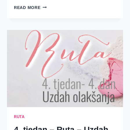
JESI
READ MORE
LI
ZABRINUTA
RUTA
4. tjedan – Ruta – Uzdah