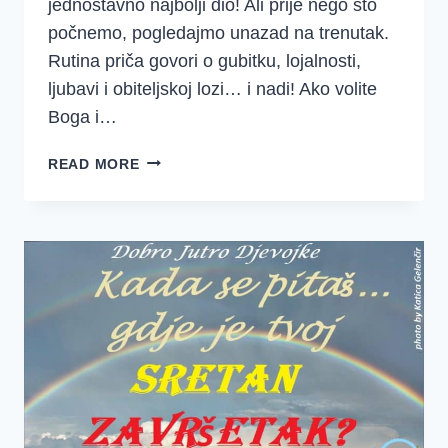
jednostavno najbolji dio! Ali prije nego što
počnemo, pogledajmo unazad na trenutak.
Rutina priča govori o gubitku, lojalnosti,
ljubavi i obiteljskoj lozi… i nadi! Ako volite
Boga i…
5.
READ MORE
TJEDAN
–
RUTA
5.
DAN
–
PREDIVNA
LJUBAV