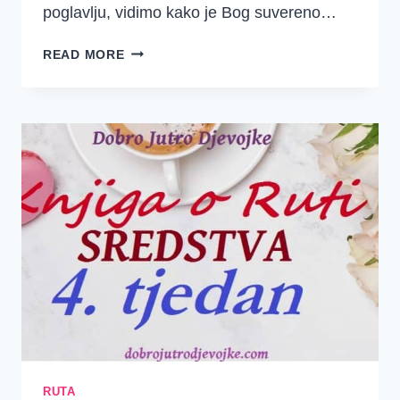
poglavlju, vidimo kako je Bog suvereno…
4.
READ MORE
TJEDAN
–
RUTA
1.
DAN
–
BOŽJI
PLAN
RUTA