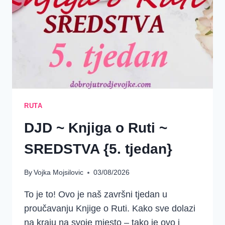
BEBA
I
RODOSLOVLJE
RUTA
DJD ~ Knjiga o Ruti ~
SREDSTVA {5. tjedan}
By
Vojka Mojsilovic
03/08/2026
To je to! Ovo je naš završni tjedan u
proučavanju Knjige o Ruti. Kako sve dolazi
na kraju na svoje mjesto – tako je ovo i