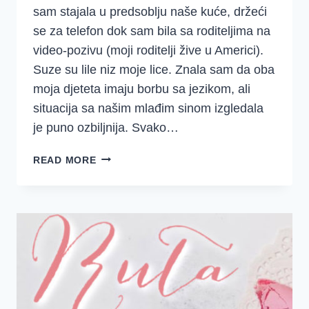
sam stajala u predsoblju naše kuće, držeći
se za telefon dok sam bila sa roditeljima na
video-pozivu (moji roditelji žive u Americi).
Suze su lile niz moje lice. Znala sam da oba
moja djeteta imaju borbu sa jezikom, ali
situacija sa našim mlađim sinom izgledala
je puno ozbiljnija. Svako…
3
READ MORE
NAČINA
KAKO
IZ
TJESKOBE
UĆI
U
POČINAK