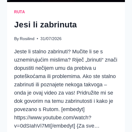
RUTA
Jesi li zabrinuta
By
Rosilind
31/07/2026
Jeste li stalno zabrinuti? Mučite li se s
uznemirujućim mislima? Riječ „brinuti“ znači
dopustiti nečijem umu da prebiva u
poteškoćama ili problemima. Ako ste stalno
zabrinuti ili poznajete nekoga takvoga –
onda je ovaj video za vas! Pridružite mi se
dok govorim na temu zabrinutosti i kako je
povezano s Rutom. [embedyt]
https://www.youtube.com/watch?
v=0dSIahVi7MI[/embedyt] {Za sve…