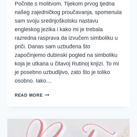
Počnite s molitvom. Tijekom prvog tjedna
našeg zajedničkog proučavanja, spomenula
sam svoju srednjoškolsku nastavu
engleskog jezika i kako mi je trebala
razredna rasprava da izvučem simboliku u
priči. Danas sam uzbuđena što
započinjemo dubinski pogled na simboliku
koja je utkana u čitavoj Rutinoj knjizi. To mi
je posebno uzbudljivo, zato što je toliko
osobno. Iako…
5.
READ MORE
TJEDAN
–
RUTA
–
2.
DAN