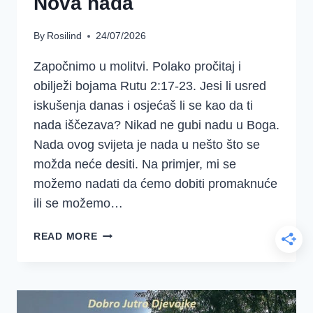
Nova nada
By
Rosilind
24/07/2026
Započnimo u molitvi. Polako pročitaj i
obilježi bojama Rutu 2:17-23. Jesi li usred
iskušenja danas i osjećaš li se kao da ti
nada iščezava? Nikad ne gubi nadu u Boga.
Nada ovog svijeta je nada u nešto što se
možda neće desiti. Na primjer, mi se
možemo nadati da ćemo dobiti promaknuće
ili se možemo…
3.
READ MORE
TJEDAN
–
RUTA
5.