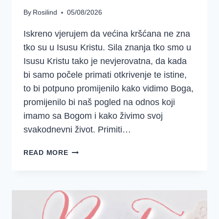
By
Rosilind
05/08/2026
Iskreno vjerujem da većina kršćana ne zna
tko su u Isusu Kristu. Sila znanja tko smo u
Isusu Kristu tako je nevjerovatna, da kada
bi samo počele primati otkrivenje te istine,
to bi potpuno promijenilo kako vidimo Boga,
promijenilo bi naš pogled na odnos koji
imamo sa Bogom i kako živimo svoj
svakodnevni život. Primiti…
RAZUMIJEVANJE
READ MORE
NAŠEG
STVARNOG
IDENTITETA
U
KRISTU