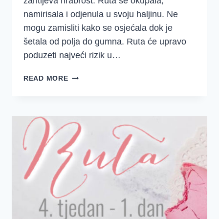
zahtijeva hrabrost. Ruta se okupala,
namirisala i odjenula u svoju haljinu. Ne
mogu zamisliti kako se osjećala dok je
šetala od polja do gumna. Ruta će upravo
poduzeti najveći rizik u…
4.
READ MORE
TJEDAN
–
RUTA
2.
DAN
–
RUTINA
HRABROST