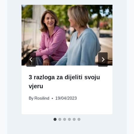
3 razloga za dijeliti svoju
vjeru
B
By
Rosilind
19/04/2023