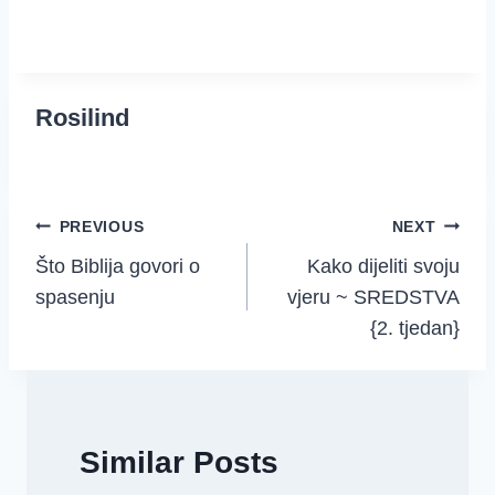
Rosilind
Post
PREVIOUS
NEXT
Što Biblija govori o
Kako dijeliti svoju
navigation
spasenju
vjeru ~ SREDSTVA
{2. tjedan}
Similar Posts