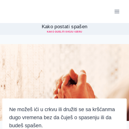
Skip
to
content
Kako postati spašen
KAKO DIJELITI SVOJU VJERU
Ne možeš ići u crkvu ili družiti se sa kršćanma
dugo vremena bez da čuješ o spasenju ili da
budeš spašen.