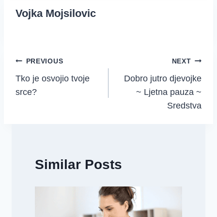
Vojka Mojsilovic
Post
PREVIOUS
NEXT
Tko je osvojio tvoje
Dobro jutro djevojke
navigation
srce?
~ Ljetna pauza ~
Sredstva
Similar Posts