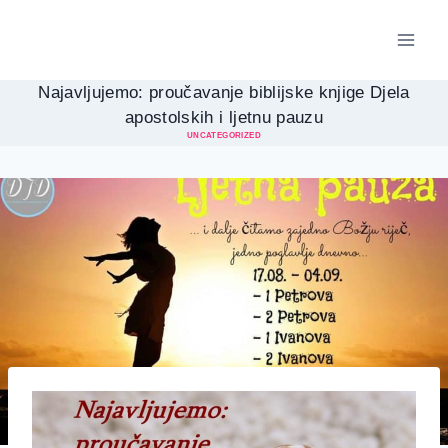
Skip
to
content
Najavljujemo: proučavanje biblijske knjige Djela
apostolskih i ljetnu pauzu
UNCATEGORIZED