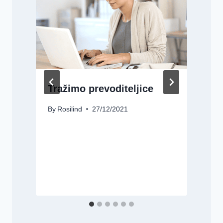
Tražimo prevoditeljice
By
Rosilind
27/12/2021
B