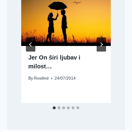
B
Jer On širi ljubav i
milost…
By
Rosilind
24/07/2014