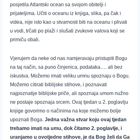
posjetila Atlantski ocean sa svojom obitelji i
prijateljima. Učiti o oceanu iz knjiga, slika, pa čak i
videa, nije isto kao u stvarnosti biti na oceanu i plivati
u vodi, trčati po plaži i slušati zvukove valova koji se
primiču obali.
Vjerujem da neke od nas namjeravaju pristupiti Bogu
na taj način, sa puno činjenica, podataka…. ali bez
iskustva. Možemo imati veliku umnu spoznaju o Bogu.
Možemo citirati biblijske stihove, i poznavati
najpoznatije biblijske priče, ali spoznaja umom nužno
ne postaje spoznaja srcem. Ovaj tjedan u 2. poglavlju
knjige govorimo o načinima na koje možemo bolje
upoznati Boga.
Jedna važna stvar koju ovaj tjedan
trebamo imati na umu, dok čitamo 2. poglavlje, i
uranjamo u ovotjedne stihove, je da Bog želi da Ga