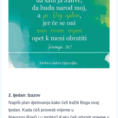
2. tjedan: Izazov
Napiši plan djelovanja kako ćeš tražiti Boga ovaj
tjedan. Kada ćeš provesti vrijeme u
Njegovoj Riječi i u molitvi? Kako ćeš odvojiti vrijeme u