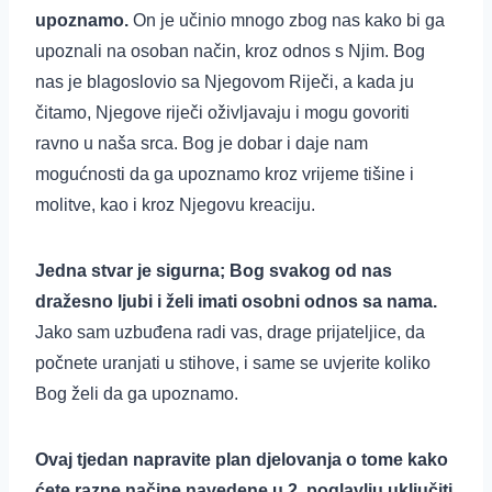
upoznamo.
On je učinio mnogo zbog nas kako bi ga
upoznali na osoban način, kroz odnos s Njim. Bog
nas je blagoslovio sa Njegovom Riječi, a kada ju
čitamo, Njegove riječi oživljavaju i mogu govoriti
ravno u naša srca. Bog je dobar i daje nam
mogućnosti da ga upoznamo kroz vrijeme tišine i
molitve, kao i kroz Njegovu kreaciju.
Jedna stvar je sigurna; Bog svakog od nas
dražesno ljubi i želi imati osobni odnos sa nama.
Jako sam uzbuđena radi vas, drage prijateljice, da
počnete uranjati u stihove, i same se uvjerite koliko
Bog želi da ga upoznamo.
Ovaj tjedan napravite plan djelovanja o tome kako
ćete razne načine navedene u 2. poglavlju uključiti