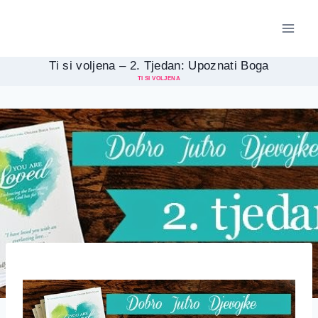
Skip
to
content
Ti si voljena – 2. Tjedan: Upoznati Boga
TI SI VOLJENA