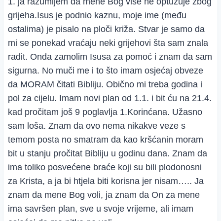
1. ja razumijem da mene Bog više ne optužuje zbog
grijeha.Isus je podnio kaznu, moje ime (među
ostalima) je pisalo na ploči križa. Stvar je samo da
mi se ponekad vraćaju neki grijehovi šta sam znala
radit. Onda zamolim Isusa za pomoć i znam da sam
sigurna. No muči me i to što imam osjećaj obveze
da MORAM čitati Bibliju. Obično mi treba godina i
pol za cijelu. Imam novi plan od 1.1. i bit ću na 21.4.
kad pročitam još 9 poglavlja 1.Korinćana. Užasno
sam loša. Znam da ovo nema nikakve veze s
temom posta no smatram da kao kršćanin moram
bit u stanju pročitat Bibliju u godinu dana. Znam da
ima toliko posvećene braće koji su bili plodonosni
za Krista, a ja bi htjela biti korisna jer nisam….. Ja
znam da mene Bog voli, ja znam da On za mene
ima savršen plan, sve u svoje vrijeme, ali imam