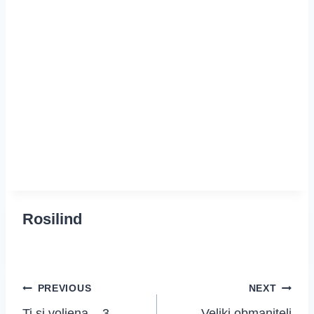
Rosilind
Post
PREVIOUS
NEXT
Ti si voljena – 3.
Veliki obmanitelj