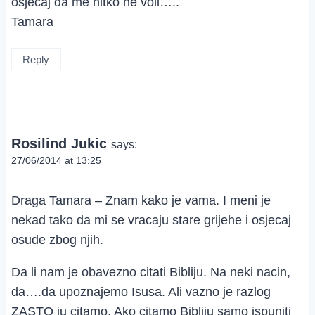
osjećaj da me nitko ne voli…..
Tamara
Reply
Rosilind Jukic
says:
27/06/2014 at 13:25
Draga Tamara – Znam kako je vama. I meni je
nekad tako da mi se vracaju stare grijehe i osjecaj
osude zbog njih.
Da li nam je obavezno citati Bibliju. Na neki nacin,
da….da upoznajemo Isusa. Ali vazno je razlog
ZASTO ju citamo. Ako citamo Bibliju samo ispuniti