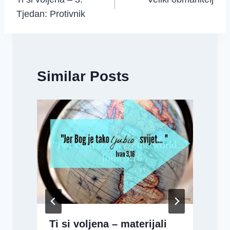
navigation
Tjedan: Protivnik
Similar Posts
B
Ti si voljena – materijali