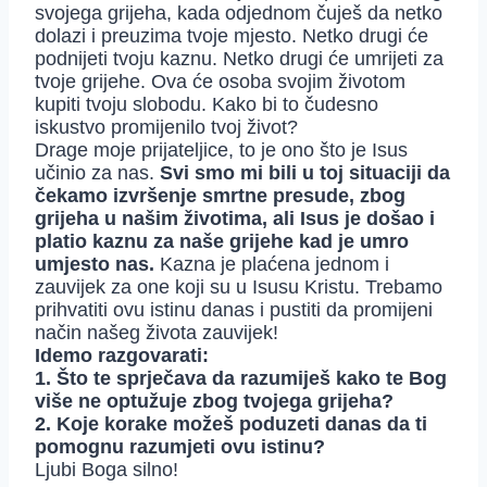
svojega grijeha, kada odjednom čuješ da netko
dolazi i preuzima tvoje mjesto. Netko drugi će
podnijeti tvoju kaznu. Netko drugi će umrijeti za
tvoje grijehe. Ova će osoba svojim životom
kupiti tvoju slobodu. Kako bi to čudesno
iskustvo promijenilo tvoj život?
Drage moje prijateljice, to je ono što je Isus
učinio za nas.
Svi smo mi bili u toj situaciji da
čekamo izvršenje smrtne presude, zbog
grijeha u našim životima, ali Isus je došao i
platio kaznu za naše grijehe kad je umro
umjesto nas.
Kazna je plaćena jednom i
zauvijek za one koji su u Isusu Kristu. Trebamo
prihvatiti ovu istinu danas i pustiti da promijeni
način našeg života zauvijek!
Idemo razgovarati:
1. Što te sprječava da razumiješ kako te Bog
više ne optužuje zbog tvojega grijeha?
2. Koje korake možeš poduzeti danas da ti
pomognu razumjeti ovu istinu?
Ljubi Boga silno!