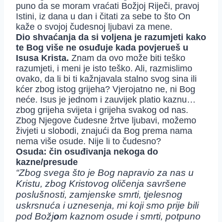
puno da se moram vraćati Božjoj Riječi, pravoj
Istini, iz dana u dan i čitati za sebe to što On
kaže o svojoj čudesnoj ljubavi za mene.
Dio shvaćanja da si voljena je razumjeti kako
te Bog više ne osuđuje kada povjerueš u
Isusa Krista.
Znam da ovo može biti teško
razumjeti, i meni je isto teško. Ali, razmislimo
ovako, da li bi ti kažnjavala stalno svog sina ili
kćer zbog istog grijeha? Vjerojatno ne, ni Bog
neće. Isus je jednom i zauvijek platio kaznu…
zbog grijeha svijeta i grijeha svakog od nas.
Zbog Njegove čudesne žrtve ljubavi, možemo
živjeti u slobodi, znajući da Bog prema nama
nema više osude. Nije li to čudesno?
Osuda: čin osuđivanja nekoga do
kazne/presude
“Zbog svega što je Bog napravio za nas u
Kristu, zbog Kristovog oličenja savršene
poslušnosti, zamjenske smrti, tjelesnog
uskrsnuća i uznesenja, mi koji smo prije bili
pod Božj
o
m kaznom osude i smrti, potpuno