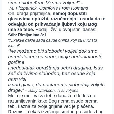
smo oslobođeni. Mi smo voljeni!”
–
M. Fitzpatrick, Comforts From Romans
Oh, draga prijateljice,
nemoj dopustiti
glasovima optužbi, razočarenja i osuda da te
odvajaju od prihvaćanja ljubavi koju Bog
ima za tebe.
Hodaj i živi u ovoj istini danas:
Stih: Rimljanima 8:1
“Nikakve dakle sada osude onima koji su u Kristu
Isusu!”
“Ne možemo biti slobodni voljeti dok smo
usredotočeni na sebe, svoje nedostatnosti,
gorčine
i nedostatak opraštanja sebi i drugima. Isus
želi da živimo slobodno, bez osude koja
nam visi
iznad glave, da postanemo slobodniji voljeti i
druge.”
– Sally Clarkson, Ti si voljena
Moja je molitva za tebe danas da dođeš do
razumijevanja kako Bog nema osude prema
tebi, kazna za tvoje grijehe već je plaćena.
Razmisli, čekaš izvršenje smrtne presude zbog