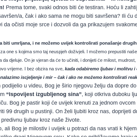
m!
Prema tome, svaki odnos biti će testiran. Hoću li zahti
 savršen/a, čak i ako sama ne mogu biti savršena? Ili ću d
vi da očisti moje srce i dozvoli da ga prikazujem svako
biti umrljana, i ne možemo uvijek kontrolirati ponašanje drugih
liti za one s kojima smo taj neuspjeh doživjeli. I možemo prepustiti na
a da djeluje. On je vjeran da će to učiniti, i donijeti će milost, mudrost, i
vo vrijeme. I bez obzira na sve,
kada odabiremo ljubav i molitvu i
nalazimo iscjeljenje i mir – čak i ako ne možemo kontrolirati reakc
podijelio u videu, Bog je širio njegovu želju da dopre do
ilm
“Ispovijest izgubljenog sina”
, koji otkriva duboku l
u. Bog je pastir koji će uvijek krenuti za jednom ovcom 
iti 99 drugih u pustinji. On želi ljubiti kroz nas, doprijeti
 i predivnu ljubav kroz naše živote.
, ali Bog je milostiv i uvijek u potrazi da nas vrati k Nje
toliko dragi Njegovom srcu. Kako se približavamo kraju 