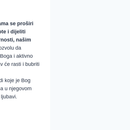
ama se proširi
 i dijeliti
rnosti, našim
ozvolu da
 Boga i aktivno
 će rasti i bubriti
di koje je Bog
ima u njegovom
ljubavi.