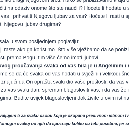
čiti na odaziv onome što ste naučili? Hoćete li hodate u 
vas i prihvatiti Njegovu ljubav za vas? Hoćete li rasti u
vati Njegovu ljubav drugima?
sala u svom posljednjem poglavlju:
oji raste ako ga koristimo. Što više vježbamo da se poni
osti prema Bogu, tim više ćemo imati ljubavi.
ovog proučavanja svaka od vas bila je u Angelinim i
o se da će svaka od vas hodati u svježini i velikodušno
– znajući da On oprašta svaki dio vaše prošlosti, da vas 
a vas svaki dan, spreman blagosloviti vas, i da vas želi 
rugima. Budite uvijek blagoslovljeni dok živite u ovim isti
aljujem ti za svaku osobu koja je okupana predivnom istinom tvo
omogni svakoj od njih da spoznaju koliko su tebi posebne, jer si