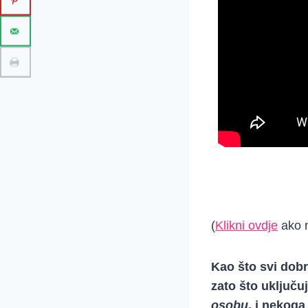
(
Klikni ovdje
ako n
Kao što svi dob
zato što uključu
osobu
, i nekoga