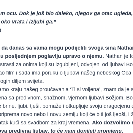
m ocu. Dok je još bio daleko, njegov ga otac ugleda,
ko vrata i izljubi ga.”
)
 da danas sa vama mogu podijeliti svoga sina Nathan
 u posljednjem poglavlju upravo o njemu.
Nathan je t
strasti za onima koji su izgubljeni, odvojeni od ljubavi B
rao film i sada ima poruku o ljubavi našeg nebeskog Oca
ogih diljem svijeta.
amo kraju našeg proučavanja ‘Ti si voljena’, znam da je 
na sa predivnom, snažnom, vjernom ljubavi Božjom. Božj
e brine, ljubi, tješi, pomaže i otkupljuje svoju dragocjenu
iprema novo nebo i novu zemlju koji će biti još ljepši, i 
atak kući sa svadbom za kraj vremena.
Ako dozvolimo 
ova predivna ljubav,
to će nam donijeti promjenu.