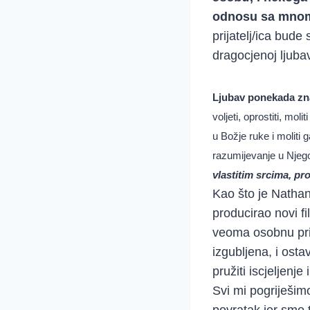
odnosu sa mno
prijatelj/ica bude
dragocjenoj ljuba
Ljubav ponekada zna 
voljeti, oprostiti, mo
u Božje ruke i moliti g
razumijevanje u Njego
vlastitim srcima, pro
Kao što je Nathan 
producirao novi f
veoma osobnu prič
izgubljena, i ostav
pružiti iscjeljenje
Svi mi pogriješimo
povratak jer smo 