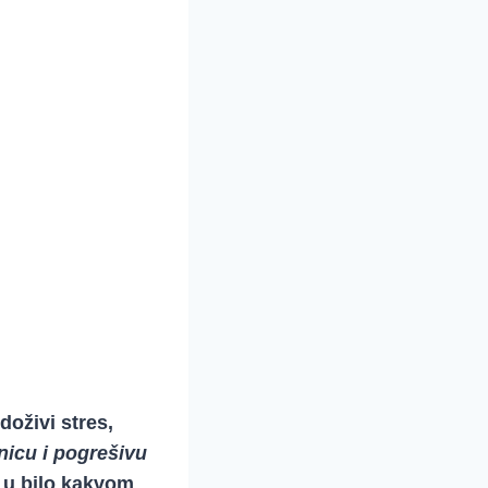
oživi stres,
nicu i pogrešivu
ga u bilo kakvom