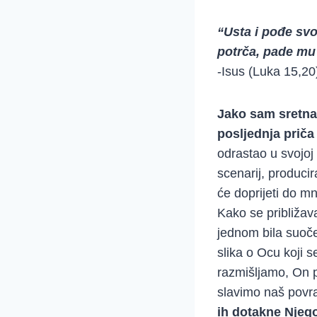
“Usta i pođe svo
potrča, pade mu o
-Isus (Luka 15,20
Jako sam sretna
posljednja priča
odrastao u svojoj 
scenarij, produci
će doprijeti do mn
Kako se približav
jednom bila suoče
slika o Ocu koji s
razmišljamo, On pr
slavimo naš povr
ih dotakne Njeg