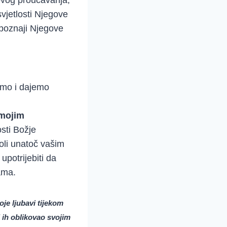
svjetlosti Njegove
 spoznaji Njegove
zimo i dajemo
 mojim
sti Božje
voli unatoč vašim
upotrijebiti da
nama.
je ljubavi tijekom
 ih oblikovao svojim