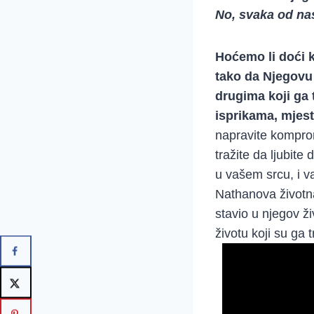
No, svaka od nas
Hoćemo li doći k
tako da Njegovu 
drugima koji ga 
isprikama, mjes
napravite kompromi
tražite da ljubite
u vašem srcu, i v
Nathanova životna
stavio u njegov ž
životu koji su ga 