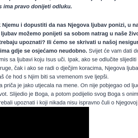
 ima pravo donijeti odluku.
 Njemu i dopustiti da nas Njegova ljubav ponizi, u n
ljubav možemo ponijeti sa sobom natrag u naše živote
trebaju upoznati? Ili ćemo se skrivati u našoj nesigu
tima gdje se osjećamo neudobno.
Svijet će vam dati d
s sa ljubavi koju Isus uči. Ipak, ako se odlučite slijediti
 druge, čak i ako se radi o dječjim koracima, Njegova ljubav
aš će hod s Njim biti sa vremenom sve ljepši.
 priča je jako utjecala na mene. On nije pobjegao od lju
ivot. Slijedio je Boga, a potom podijelio svog Boga s on
trebali upoznati i koji nikada nisu ispravno čuli o Njegovoj 