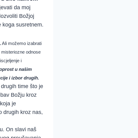
jevati da moj
ozvoliti Božjoj
me koga susretnem.
.
Ali možemo izabrati
še misteriozne odnose
scjeljenje i
 oprost u našim
ije i izbor drugih.
 drugih time što je
jubav Božju kroz
koja je
 do drugih kroz nas,
mu. On slavi naš
ovog proučavanja,