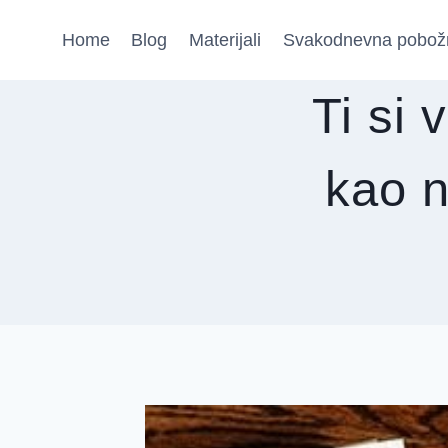
Skip
Home
Blog
Materijali
Svakodnevna pobož
to
content
Ti si 
kao n