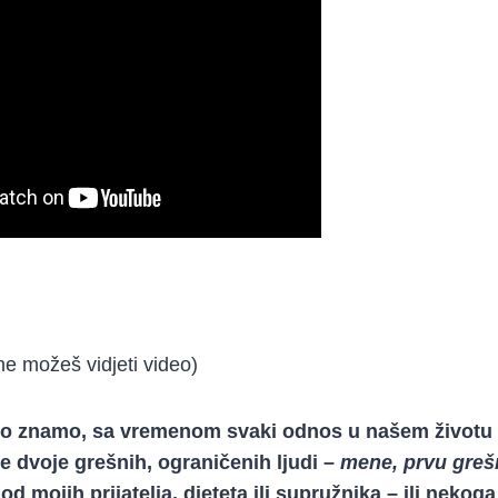
e možeš vidjeti video)
ro znamo, sa vremenom svaki odnos u našem životu d
je dvoje grešnih, ograničenih ljudi –
mene, prvu greš
 od mojih prijatelja, djeteta ili supružnika – ili neko