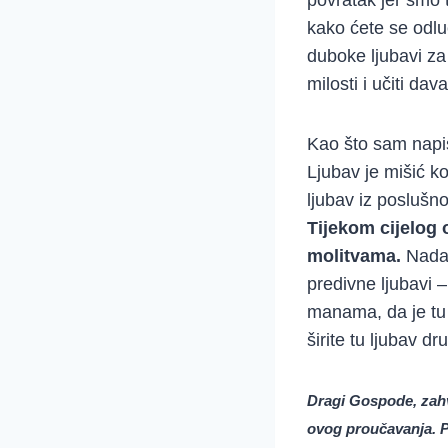
kako ćete se odlu
duboke ljubavi za 
milosti i učiti da
Kao što sam napi
Ljubav je mišić k
ljubav iz poslušn
Tijekom cijelog 
molitvama.
Nadam
predivne ljubavi 
manama, da je tu z
širite tu ljubav d
Dragi Gospode, zahv
ovog proučavanja. P