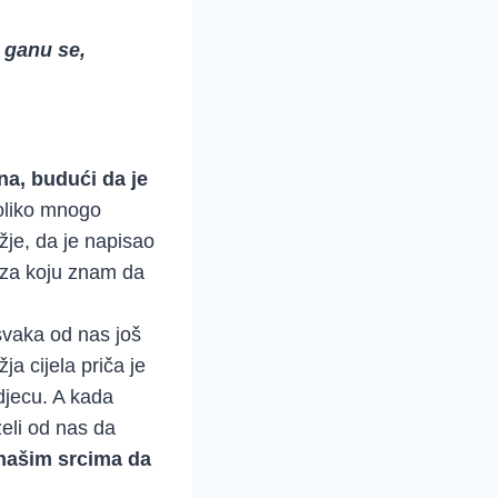
 ganu se,
a, budući da je
oliko mnogo
ožje, da je napisao
 za koju znam da
svaka od nas još
a cijela priča je
 djecu. A kada
želi od nas da
našim srcima da