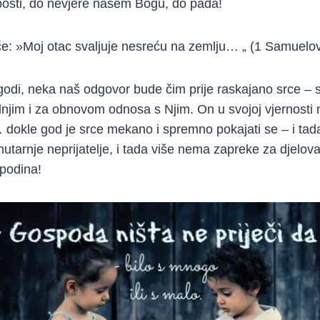
abosti, do nevjere našem Bogu, do pada!
če: »Moj otac svaljuje nesreću na zemlju… „ (1 Samuelo
odi, neka naš odgovor bude čim prije raskajano srce – s
jim i za obnovom odnosa s Njim. On u svojoj vjernosti 
 dokle god je srce mekano i spremno pokajati se – i ta
utarnje neprijatelje, i tada više nema zapreke za djelov
podina!