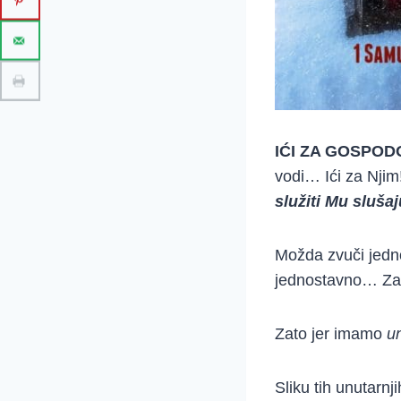
IĆI ZA GOSPOD
vodi… Ići za Njim
služiti Mu sluša
Možda zvuči jedn
jednostavno… Za
Zato jer imamo
un
Sliku tih unutarnj