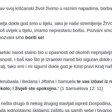
itav svoj kršćanski život živimo u raznim napadima, borb
elja dokle god smo u tijelu. Iako je naše stremljenje Ž
još uvijek u tijelu, imamo neprestanu borbu. Pozvani smo
, pozvani smo
boriti se!
aelski narod stalno bio u opasnosti od okolnih neprijatelj
snosti. I baš kao što je izraelski narod bio siguran dokl
alj, tako smi i mi sigurni dokle god je Krist pravi Kralj naš
Jerubaala i Bedana i Jiftaha i Samuela
te vas izbavi iz 
kolo; i živjeli ste spokojno.
“ (1 Samuelova 12: 11)
ešto drugo ili nekog drugog stavljati ispred Gospodina, 
tada jednostavno skidamo zaštitu sa samih sebe i bivamo