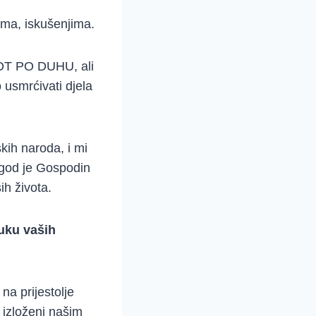
ama, iskušenjima.
IVOT PO DUHU, ali
 usmrćivati djela
skih naroda, i mi
e god je Gospodin
ih života.
ruku vaših
na prijestolje
 izloženi našim