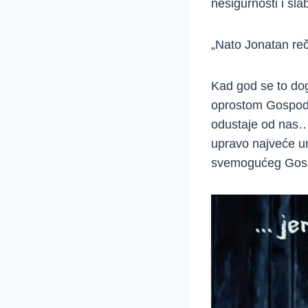
nesigurnosti i sl
„Nato Jonatan re
Kad god se to dog
oprostom Gospodn
odustaje od nas…
upravo najveće un
svemogućeg Gos