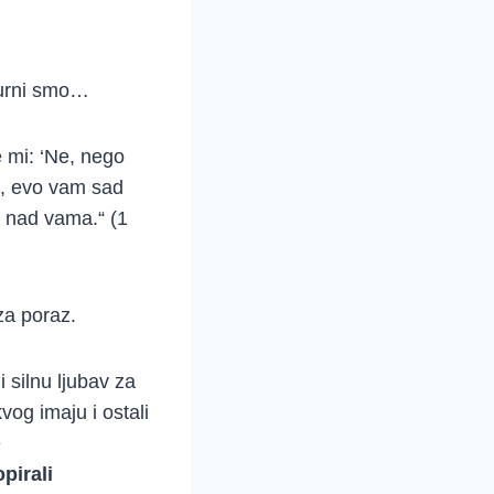
gurni smo…
e mi: ‘Ne, nego
a, evo vam sad
ja nad vama.“ (1
za poraz.
 silnu ljubav za
kvog imaju i ostali
e
pirali