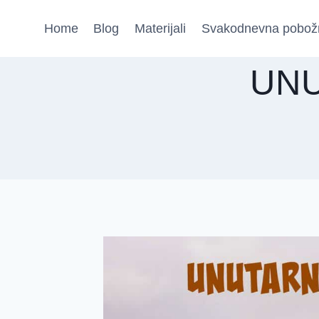
Skip
Home
Blog
Materijali
Svakodnevna pobož
to
content
UNU