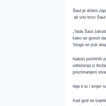
Šaul je dobro zap
ali vrlo brzo Ša
„Tada Šaul zatrubi
kako se govori da 
Stoga se puk skup
Nakon početnih po
odlaženja iz Božj
prezimanjem stvar
Nije li to i smjer
Kad god se osjet