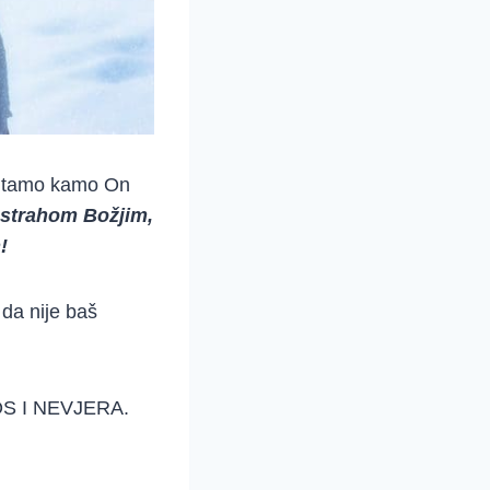
Ići tamo kamo On
 strahom Božjim,
!
da nije baš
ONOS I NEVJERA.