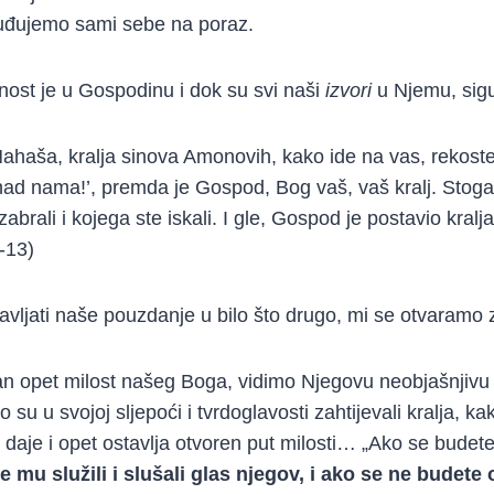
suđujemo sami sebe na poraz.
nost je u Gospodinu i dok su svi naši
izvori
u Njemu, si
 Nahaša, kralja sinova Amonovih, kako ide na vas, rekost
e nad nama!’, premda je Gospod, Bog vaš, vaš kralj. Stog
izabrali i kojega ste iskali. I gle, Gospod je postavio kral
-13)
ljati naše pouzdanje u bilo što drugo, mi se otvaramo 
dan opet milost našeg Boga, vidimo Njegovu neobjašnjivu i
 su u svojoj sljepoći i tvrdoglavosti zahtijevali kralja, ka
 daje i opet ostavlja otvoren put milosti… „Ako se budet
 mu služili i slušali glas njegov, i ako se ne budete o