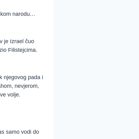
elskom narodu…
v je Izrael čuo
io Filistejcima.
k njegovog pada i
rahom, nevjerom,
ve volje.
as samo vodi do