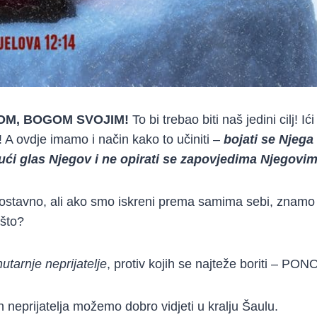
OM, BOGOM SVOJIM!
To bi trebao biti naš jedini cilj! 
! A ovdje imamo i način kako to učiniti –
bojati se Njega
jući glas Njegov i ne opirati se zapovjedima Njegovim
ostavno, ali ako smo iskreni prema samima sebi, znamo 
što?
utarnje neprijatelje
, protiv kojih se najteže boriti – P
ih neprijatelja možemo dobro vidjeti u kralju Šaulu.