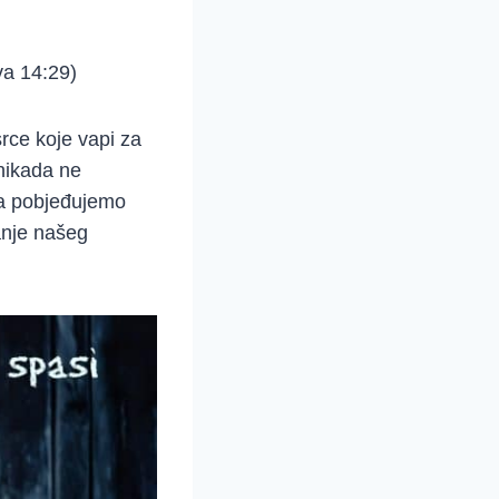
va 14:29)
rce koje vapi za
nikada ne
da pobjeđujemo
anje našeg