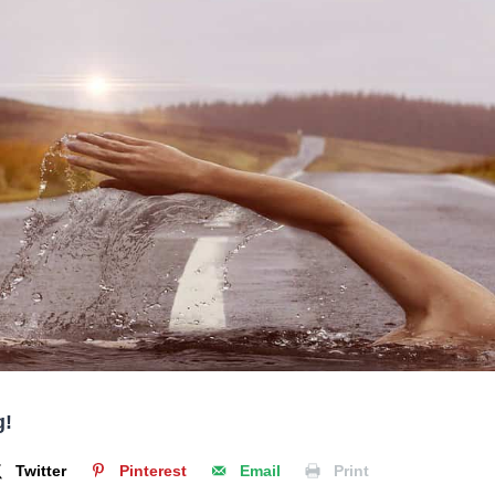
g!
Twitter
Pinterest
Email
Print