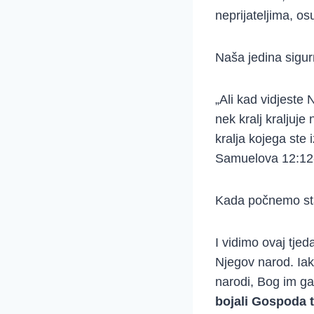
neprijateljima, o
Naša jedina sigur
„Ali kad vidjeste
nek kralj kraljuj
kralja kojega ste 
Samuelova 12:12
Kada počnemo stav
I vidimo ovaj tje
Njegov narod. Iako
narodi, Bog im ga
bojali Gospoda te