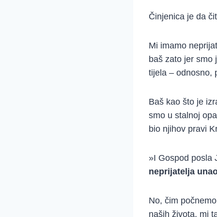
Činjenica je da č
Mi imamo neprijat
baš zato jer smo 
tijela – odnosno
Baš kao što je izr
smo u stalnoj opa
bio njihov pravi Kr
»I Gospod posla 
neprijatelja unao
No, čim počnemo n
naših života, mi 