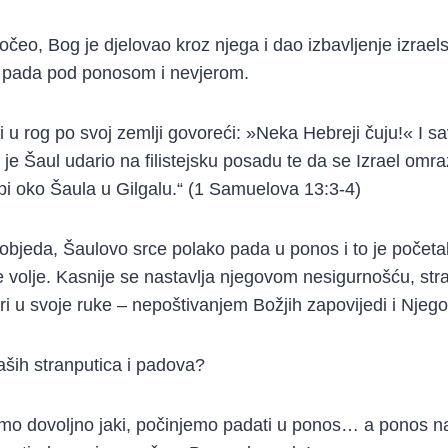
očeo, Bog je djelovao kroz njega i dao izbavljenje izra
ul pada pod ponosom i nevjerom.
 u rog po svoj zemlji govoreći: »Neka Hebreji čuju!« I sa
je Šaul udario na filistejsku posadu te da se Izrael omraz
i oko Šaula u Gilgalu.“ (1 Samuelova 13:3-4)
bjeda, Šaulovo srce polako pada u ponos i to je početa
e volje. Kasnije se nastavlja njegovom nesigurnošću, st
i u svoje ruke – nepoštivanjem Božjih zapovijedi i Njego
 naših stranputica i padova?
imo dovoljno jaki, počinjemo padati u ponos… a ponos n